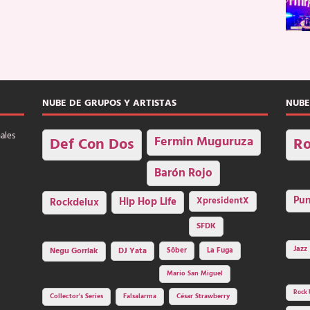
NUBE DE GRUPOS Y ARTISTAS
NUBE
nales
Fermin Muguruza
Def Con Dos
Ro
Barón Rojo
Pu
Rockdelux
Hip Hop Life
XpresidentX
SFDK
Jazz
Negu Gorriak
DJ Yata
Sôber
La Fuga
Mario San Miguel
Rock 
Collector's Series
Falsalarma
César Strawberry