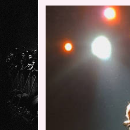
[ 20 mayo, 2026 ]
XpresidentX: 
[ 17 mayo, 2026 ]
Fito & Fitipal
[ 17 mayo, 2026 ]
Fito & Fitipal
[ 5 agosto, 2026 ]
Florent Gorge