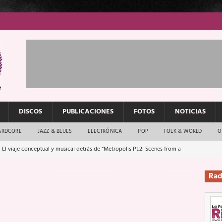
DISCOS
PUBLICACIONES
FOTOS
NOTICIAS
ARDCORE
JAZZ & BLUES
ELECTRÓNICA
POP
FOLK & WORLD
O
 El viaje conceptual y musical detrás de “Metropolis Pt.2: Scenes from a
Rad
: El rock urbano sigue en buenas manos
ENTREVISTAS
os que van a escucharte te saludan
ENTREVISTAS
Música y arte que forjaron un mito
REPORTAJES