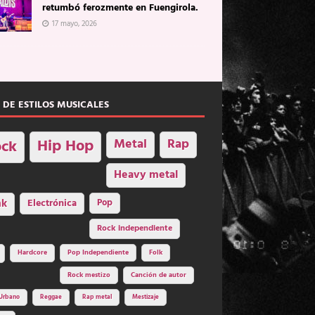
retumbó ferozmente en Fuengirola.
17 mayo, 2026
 DE ESTILOS MUSICALES
Hip Hop
Metal
Rap
ck
Heavy metal
nk
Electrónica
Pop
Rock independiente
Hardcore
Pop Independiente
Folk
Rock mestizo
Canción de autor
Urbano
Reggae
Rap metal
Mestizaje