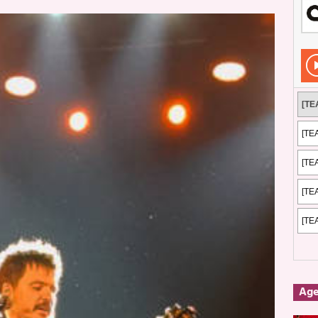
Rockeros certificados
ENTREVISTAS
dis: 2 de mayo de 2026 en Fuengirola
FOTOS
dis: Su ‘aullido’ retumbó ferozmente en Fuengirola.
REPORTAJES
s: La historia de Nintendo Vol. 2
PUBLICACIONES
Ag