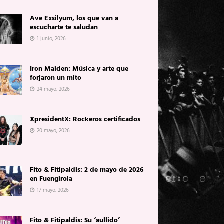
Ave Exsilyum, los que van a
escucharte te saludan
1 junio, 2026
Iron Maiden: Música y arte que
forjaron un mito
24 mayo, 2026
XpresidentX: Rockeros certificados
20 mayo, 2026
Fito & Fitipaldis: 2 de mayo de 2026
en Fuengirola
17 mayo, 2026
Fito & Fitipaldis: Su ‘aullido’