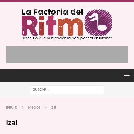
INICIO
Medios
Izal
Izal