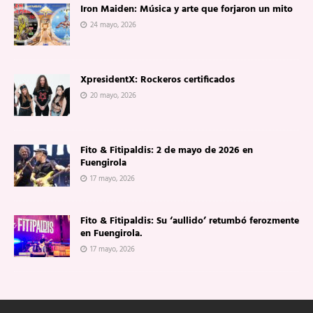
Iron Maiden: Música y arte que forjaron un mito
24 mayo, 2026
XpresidentX: Rockeros certificados
20 mayo, 2026
Fito & Fitipaldis: 2 de mayo de 2026 en
Fuengirola
17 mayo, 2026
Fito & Fitipaldis: Su ‘aullido’ retumbó ferozmente
en Fuengirola.
17 mayo, 2026