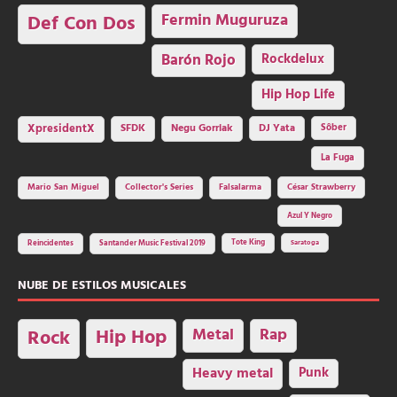
Fermin Muguruza
Def Con Dos
Barón Rojo
Rockdelux
Hip Hop Life
SFDK
Negu Gorriak
XpresidentX
DJ Yata
Sôber
La Fuga
Mario San Miguel
Collector's Series
Falsalarma
César Strawberry
Azul Y Negro
Tote King
Reincidentes
Santander Music Festival 2019
Saratoga
NUBE DE ESTILOS MUSICALES
Hip Hop
Metal
Rap
Rock
Heavy metal
Punk