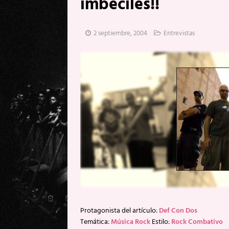
imbéciles!!
[ 20 mayo, 2026 ]
XpresidentX: 
[ 17 mayo, 2026 ]
Fito & Fitipal
2 septiembre, 2004
Entrevistas
[ 17 mayo, 2026 ]
Fito & Fitipal
[ 5 agosto, 2026 ]
Florent Gorge
Protagonista del artículo:
Def Con Dos
Temática:
Música Rock
Estilo:
Rock Combativo