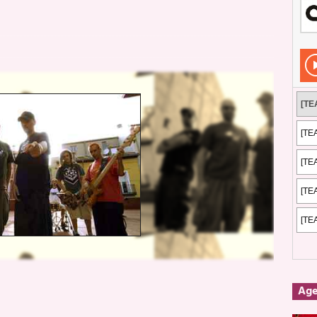
Rockeros certificados
ENTREVISTAS
dis: 2 de mayo de 2026 en Fuengirola
FOTOS
dis: Su ‘aullido’ retumbó ferozmente en Fuengirola.
REPORTAJES
s: La historia de Nintendo Vol. 2
PUBLICACIONES
Ag