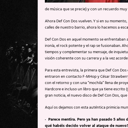
de música que se precie) y con un recuerdo muy e
Ahora Def Con Dos vuelven. Y si en su momento,
calles de nuestro barrio, ahora lo hacemos a esca
Def Con Dos en aquel momento se enfrentaban a 
ironía, el rock potente y el rap se fusionaban. Ah
tiempos y complementar su mensaje, de inquietud
visión coherente con su carrera y a la vez acord
Para esta entrevista, la primera que Def Con Do
entraron en contacto F-MHop y César Strawberry
con el retorno y con una “mochila” llena de proy
Hardcore e incluso un libro que ya tiene escrito (
gran noticia, el nuevo disco de Def Con Dos, que 
Aquí os dejamos con esta auténtica primicia mun
· Parece mentira. Pero ya han pasado 5 años de
qué habéis decido volver al ataque de nuevo