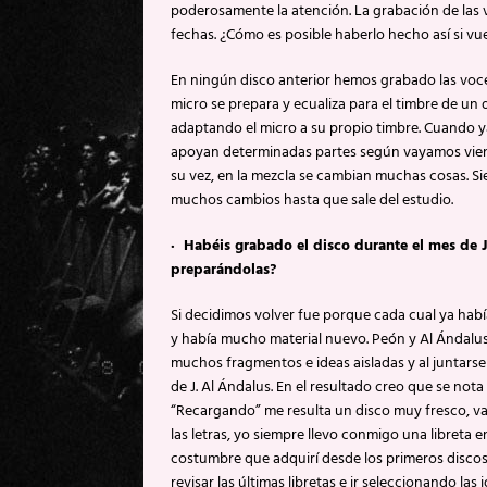
poderosamente la atención. La grabación de las v
fechas. ¿Cómo es posible haberlo hecho así si vu
En ningún disco anterior hemos grabado las voces
micro se prepara y ecualiza para el timbre de un
adaptando el micro a su propio timbre. Cuando y
apoyan determinadas partes según vayamos viend
su vez, en la mezcla se cambian muchas cosas. S
muchos cambios hasta que sale del estudio.
· Habéis grabado el disco durante el mes de Ju
preparándolas?
Si decidimos volver fue porque cada cual ya había
y había mucho material nuevo. Peón y Al Ándalus
muchos fragmentos e ideas aisladas y al juntarse
de J. Al Ándalus. En el resultado creo que se nota
“Recargando” me resulta un disco muy fresco, var
las letras, yo siempre llevo conmigo una libreta 
costumbre que adquirí desde los primeros discos
revisar las últimas libretas e ir seleccionando l