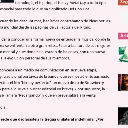
Seg
tecnología, el Hip Hop, el Heavy Metal (…y a todo tipo
special para todo lo que ha significado Def Con Dos.
 cuando les descubrimos, hacíamos contrabando de ideas por las
la mundial desde las páginas de La Factoría del Ritmo.
Art
dar a conocer una forma nueva de entender la música, donde la
ora se enfrentan a otro gran reto… Estar a la altura de sus mejores
 mental y cuestionarse el estado de las cosas, con una nueva
e a la evolución personal de sus miembros.
s concede a un medio de comunicación en su nueva etapa,
, tradicional portavoz de la banda, que se mostró entusiasmado
ectos: el film “No soy perfecto”, un nuevo disco de Strawberry
y para el que va a buscar editorial en breve). Y por supuesto, la
se llamará “Recargando” y que en breve saldrá a la venta.
dial:
sde que declarasteis la tregua unilateral indefinida. ¿Por
?