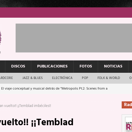
DISCOS
PUBLICACIONES
FOTOS
NOTICIAS
ARDCORE
JAZZ & BLUES
ELECTRÓNICA
POP
FOLK & WORLD
O
 El viaje conceptual y musical detrás de “Metropolis Pt.2: Scenes from a
Rad
an vuelto!! ¡¡Temblad imbéciles!!
: El rock urbano sigue en buenas manos
ENTREVISTAS
vuelto!! ¡¡Temblad
os que van a escucharte te saludan
ENTREVISTAS
Música y arte que forjaron un mito
REPORTAJES