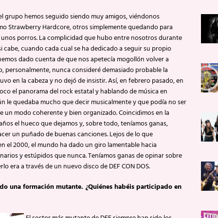
el grupo hemos seguido siendo muy amigos, viéndonos
mo Strawberry Hardcore, otros simplemente quedando para
 unos porros. La complicidad que hubo entre nosotros durante
i cabe, cuando cada cual se ha dedicado a seguir su propio
hemos dado cuenta de que nos apetecía mogollón volver a
 Yo, personalmente, nunca consideré demasiado probable la
tuvo en la cabeza y no dejó de insistir. Así, en febrero pasado, en
oco el panorama del rock estatal y hablando de música en
aún le quedaba mucho que decir musicalmente y que podía no ser
 de un modo coherente y bien organizado. Coincidimos en la
años el hueco que dejamos y, sobre todo, teníamos ganas,
cer un puñado de buenas canciones. Lejos de lo que
 el 2000, el mundo ha dado un giro lamentable hacia
ionarios y estúpidos que nunca. Teníamos ganas de opinar sobre
cerlo era a través de un nuevo disco de DEF CON DOS.
nido una formación mutante. ¿Quiénes habéis participado en