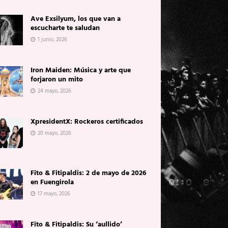
Ave Exsilyum, los que van a
escucharte te saludan
1 junio, 2026
Iron Maiden: Música y arte que
forjaron un mito
24 mayo, 2026
XpresidentX: Rockeros certificados
20 mayo, 2026
Fito & Fitipaldis: 2 de mayo de 2026
en Fuengirola
17 mayo, 2026
Fito & Fitipaldis: Su ‘aullido’