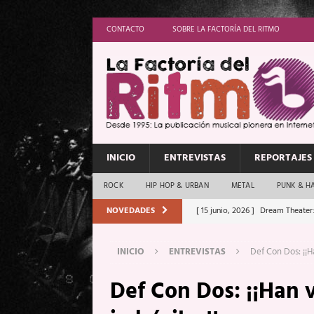
CONTACTO
SOBRE LA FACTORÍA DEL RITMO
INICIO
ENTREVISTAS
REPORTAJES
ROCK
HIP HOP & URBAN
METAL
PUNK & H
NOVEDADES
[ 15 junio, 2026 ]
Dream Theater:
Memory”
REPORTAJES
INICIO
ENTREVISTAS
Def Con Dos: ¡¡H
[ 11 junio, 2026 ]
Vamos Con Todo
Def Con Dos: ¡¡Han 
[ 1 junio, 2026 ]
Ave Exsilyum, l
[ 24 mayo, 2026 ]
Iron Maiden: 