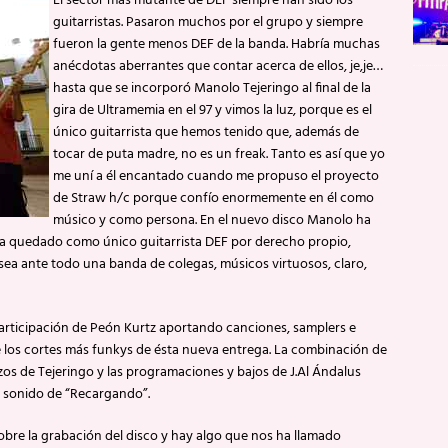
El sector más mutante de DEF siempre han sido los
guitarristas. Pasaron muchos por el grupo y siempre
fueron la gente menos DEF de la banda. Habría muchas
anécdotas aberrantes que contar acerca de ellos, je,je…
hasta que se incorporó Manolo Tejeringo al final de la
gira de Ultramemia en el 97 y vimos la luz, porque es el
único guitarrista que hemos tenido que, además de
tocar de puta madre, no es un freak. Tanto es así que yo
me uní a él encantado cuando me propuso el proyecto
de Straw h/c porque confío enormemente en él como
músico y como persona. En el nuevo disco Manolo ha
a quedado como único guitarrista DEF por derecho propio,
a ante todo una banda de colegas, músicos virtuosos, claro,
participación de Peón Kurtz aportando canciones, samplers e
 de los cortes más funkys de ésta nueva entrega. La combinación de
zos de Tejeringo y las programaciones y bajos de J.Al Ándalus
l sonido de “Recargando”.
bre la grabación del disco y hay algo que nos ha llamado