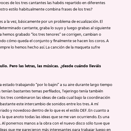
oces de los tres cantantes las habéis repartido en diferentes
estro estilo habitualmente combina frases de los tres?
 a la vez, básicamente por un problema de ecualización. El
 determinado cantante, graba lo suyo y luego grabas al siguiente
a hemos grabado “los tres tenores” se corrigen, cambian o
o cómo queda el conjunto y finalmente se hacen los coros. A
iempre lo hemos hecho así. La canción de la maqueta sufre
lio. Pero las letras, las músicas. ¿desde cuándo lleváis
 estado trabajando “por lo bajini” a su aire durante largo tiempo
 tenían bastantes temas perfilados, Tejeringo tenía también
 los tres combinaron las ideas de cada cual bajo la coordinación
 bastante este intercambio de sonidos entre los tres. A mí
iado y novedoso dentro de lo que es el estilo DEF. En cuanto a
en la que anoto todas las ideas que se me van ocurriendo. Es una
. Al ponernos manos a la obra con el nuevo disco sólo tuve que
as ideas que me parecieron más interesantes para trabajar luego en