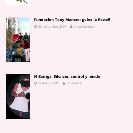
Fundacion Tony Manero: ¡¡viva la fiesta!!
25 noviembre, 2004
importaciones
H Barriga: Silencio, control y miedo
27 enero, 2005
littlewalter