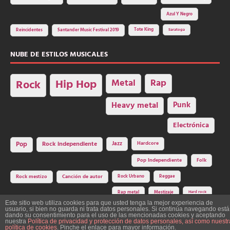
Azul Y Negro
Tote King
Reincidentes
Santander Music Festival 2019
Saratoga
NUBE DE ESTILOS MUSICALES
Hip Hop
Metal
Rap
Rock
Heavy metal
Punk
Electrónica
Rock independiente
Jazz
Hardcore
Pop
Pop Independiente
Folk
Rock Urbano
Reggae
Rock mestizo
Canción de autor
Rap metal
Mestizaje
Hard rock
Este sitio web utiliza cookies para que usted tenga la mejor experiencia de
usuario, si bien no guarda ni trata datos personales. Si continúa navegando está
dando su consentimiento para el uso de las mencionadas cookies y aceptando
nuestra
Política de privacidad y protección de datos personales, así como nuestr
Construcción y diseño: La Factoría del Ritmo Art Studio. Edita: Asociación
política de cookies
. Pinche el enlace para mayor información.