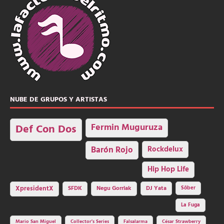
NUBE DE GRUPOS Y ARTISTAS
Fermin Muguruza
Def Con Dos
Barón Rojo
Rockdelux
Hip Hop Life
SFDK
Negu Gorriak
XpresidentX
DJ Yata
Sôber
La Fuga
Mario San Miguel
Collector's Series
Falsalarma
César Strawberry