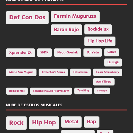
Fermin Muguruza
Def Con Dos
Barón Rojo
Rockdelux
Hip Hop Life
SFDK
Negu Gorriak
XpresidentX
DJ Yata
Sôber
La Fuga
Mario San Miguel
Collector's Series
Falsalarma
César Strawberry
Azul Y Negro
Tote King
Reincidentes
Santander Music Festival 2019
Saratoga
NUBE DE ESTILOS MUSICALES
Hip Hop
Metal
Rap
Rock