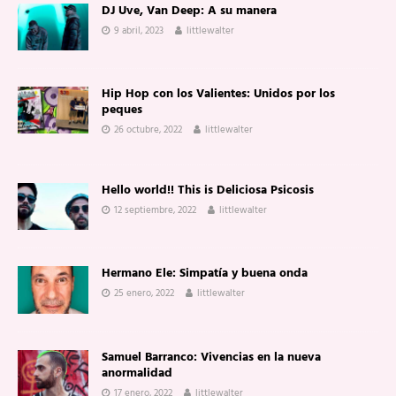
DJ Uve, Van Deep: A su manera
9 abril, 2023
littlewalter
Hip Hop con los Valientes: Unidos por los
peques
26 octubre, 2022
littlewalter
Hello world!! This is Deliciosa Psicosis
12 septiembre, 2022
littlewalter
Hermano Ele: Simpatía y buena onda
25 enero, 2022
littlewalter
Samuel Barranco: Vivencias en la nueva
anormalidad
17 enero, 2022
littlewalter