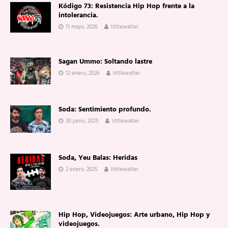
Kódigo 73: Resistencia Hip Hop frente a la
intolerancia.
11 mayo, 2026
littlewalter
Sagan Ummo: Soltando lastre
12 enero, 2026
littlewalter
Soda: Sentimiento profundo.
30 junio, 2025
littlewalter
Soda, Yeu Balas: Heridas
2 enero, 2025
littlewalter
Hip Hop, Videojuegos: Arte urbano, Hip Hop y
videojuegos.