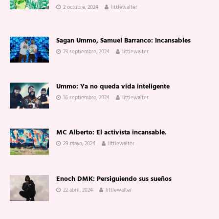
2 octubre, 2024
littlewalter
Sagan Ummo, Samuel Barranco: Incansables
23 septiembre, 2024
littlewalter
Ummo: Ya no queda vida inteligente
16 septiembre, 2024
littlewalter
MC Alberto: El activista incansable.
29 mayo, 2024
littlewalter
Enoch DMK: Persiguiendo sus sueños
22 abril, 2024
littlewalter