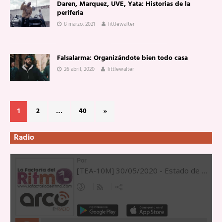
Daren, Marquez, UVE, Yata: Historias de la
periferia
8 marzo, 2021
littlewalter
Falsalarma: Organizándote bien todo casa
26 abril, 2020
littlewalter
1
2
…
40
»
Radio