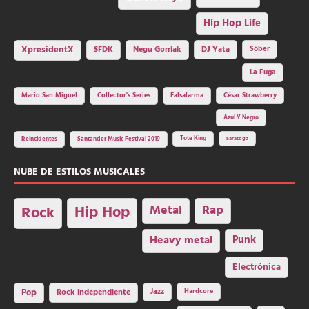
Hip Hop Life
SFDK
Negu Gorriak
XpresidentX
DJ Yata
Sôber
La Fuga
Mario San Miguel
Collector's Series
Falsalarma
César Strawberry
Azul Y Negro
Tote King
Reincidentes
Santander Music Festival 2019
Saratoga
NUBE DE ESTILOS MUSICALES
Hip Hop
Metal
Rap
Rock
Heavy metal
Punk
Electrónica
Rock independiente
Jazz
Hardcore
Pop