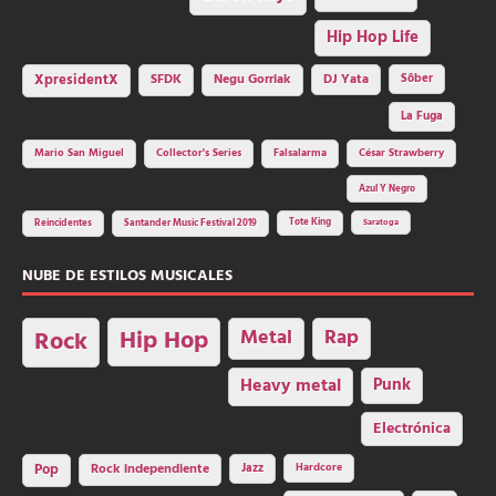
Hip Hop Life
SFDK
Negu Gorriak
XpresidentX
DJ Yata
Sôber
La Fuga
Mario San Miguel
Collector's Series
Falsalarma
César Strawberry
Azul Y Negro
Tote King
Reincidentes
Santander Music Festival 2019
Saratoga
NUBE DE ESTILOS MUSICALES
Hip Hop
Metal
Rap
Rock
Heavy metal
Punk
Electrónica
Rock independiente
Jazz
Hardcore
Pop