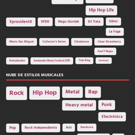
Hip Hop Life
SFDK
Negu Gorriak
XpresidentX
DJ Yata
Sôber
La Fuga
Mario San Miguel
Collector's Series
Falsalarma
César Strawberry
Azul Y Negro
Tote King
Reincidentes
Santander Music Festival 2019
Saratoga
NUBE DE ESTILOS MUSICALES
Hip Hop
Metal
Rap
Rock
Heavy metal
Punk
Electrónica
Rock independiente
Jazz
Hardcore
Pop