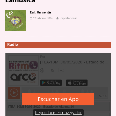
Eamúsica
Ea!: Un sentir
12 febrero, 2006
importaciones
Radio