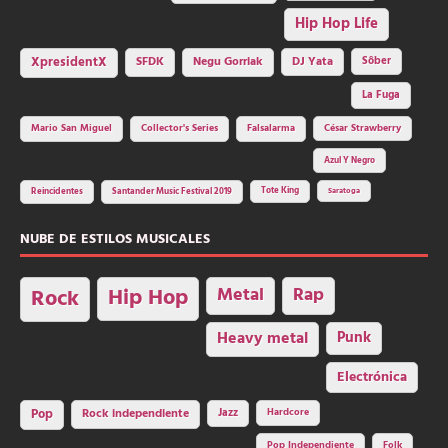
Hip Hop Life
SFDK
Negu Gorriak
XpresidentX
DJ Yata
Sôber
La Fuga
Mario San Miguel
Collector's Series
Falsalarma
César Strawberry
Azul Y Negro
Tote King
Reincidentes
Santander Music Festival 2019
Saratoga
NUBE DE ESTILOS MUSICALES
Hip Hop
Metal
Rap
Rock
Heavy metal
Punk
Electrónica
Rock independiente
Jazz
Hardcore
Pop
Pop Independiente
Folk