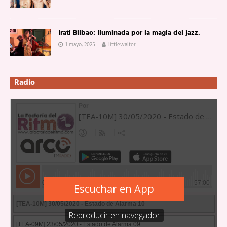
Irati Bilbao: Iluminada por la magia del jazz.
1 mayo, 2025
littlewalter
Radio