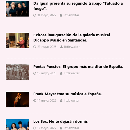
Da Igual presenta su segundo trabajo “Tatuado a
fuego”.
31 mayo, 2025
littlewalter
Exitosa inauguración de la galería musical
Dicappo Music en Santander.
29 mayo, 2025
littlewalter
Poetas Puestos: El grupo más maldito de España.
19 mayo, 2025
littlewalter
Frank Meyer trae su música a España.
14 mayo, 2025
littlewalter
Los Sex: No te dejarán dormir.
12 mayo, 2025
littlewalter