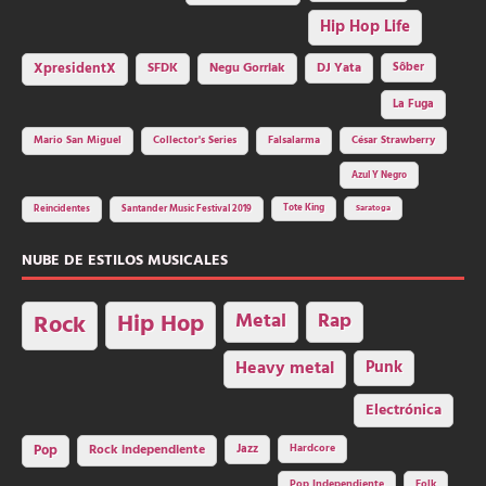
Hip Hop Life
SFDK
Negu Gorriak
XpresidentX
DJ Yata
Sôber
La Fuga
Mario San Miguel
Collector's Series
Falsalarma
César Strawberry
Azul Y Negro
Tote King
Reincidentes
Santander Music Festival 2019
Saratoga
NUBE DE ESTILOS MUSICALES
Hip Hop
Metal
Rap
Rock
Heavy metal
Punk
Electrónica
Rock independiente
Jazz
Hardcore
Pop
Pop Independiente
Folk