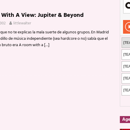
Rockeros certificados
ENTREVISTAS
With A View: Jupiter & Beyond
dis: 2 de mayo de 2026 en Fuengirola
FOTOS
2002
littlewalter
dis: Su ‘aullido’ retumbó ferozmente en Fuengirola.
REPORTAJES
ue no te explicas la mala suerte de algunos grupos. En Madrid
s: La historia de Nintendo Vol. 2
PUBLICACIONES
dillo de música independiente (sea hardcore o no) sabía que el
 bruto era A room with a
[…]
Ag