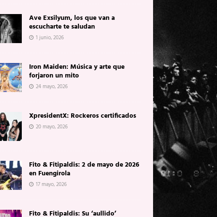
Ave Exsilyum, los que van a
escucharte te saludan
1 junio, 2026
Iron Maiden: Música y arte que
forjaron un mito
24 mayo, 2026
XpresidentX: Rockeros certificados
20 mayo, 2026
Fito & Fitipaldis: 2 de mayo de 2026
en Fuengirola
17 mayo, 2026
Fito & Fitipaldis: Su ‘aullido’