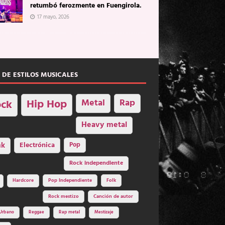
retumbó ferozmente en Fuengirola.
17 mayo, 2026
 DE ESTILOS MUSICALES
Hip Hop
Metal
Rap
ck
Heavy metal
nk
Electrónica
Pop
Rock independiente
Hardcore
Pop Independiente
Folk
Rock mestizo
Canción de autor
Urbano
Reggae
Rap metal
Mestizaje