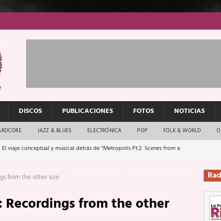
DISCOS
PUBLICACIONES
FOTOS
NOTICIAS
ARDCORE
JAZZ & BLUES
ELECTRÓNICA
POP
FOLK & WORLD
O
 El viaje conceptual y musical detrás de “Metropolis Pt.2: Scenes from a
Rad
gs from the other size
: El rock urbano sigue en buenas manos
ENTREVISTAS
:
Recordings from the other
os que van a escucharte te saludan
ENTREVISTAS
Música y arte que forjaron un mito
REPORTAJES