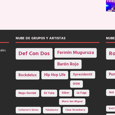
NUBE DE GRUPOS Y ARTISTAS
NUBE
nales
Fermin Muguruza
Def Con Dos
Ro
Barón Rojo
Pu
Rockdelux
Hip Hop Life
XpresidentX
SFDK
Jazz
Negu Gorriak
DJ Yata
Sôber
La Fuga
Mario San Miguel
Rock 
Collector's Series
Falsalarma
César Strawberry