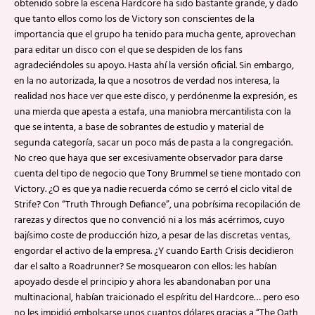
obtenido sobre la escena Hardcore ha sido bastante grande, y dado
que tanto ellos como los de Victory son conscientes de la
importancia que el grupo ha tenido para mucha gente, aprovechan
para editar un disco con el que se despiden de los fans
agradeciéndoles su apoyo. Hasta ahí la versión oficial. Sin embargo,
en la no autorizada, la que a nosotros de verdad nos interesa, la
realidad nos hace ver que este disco, y perdónenme la expresión, es
una mierda que apesta a estafa, una maniobra mercantilista con la
que se intenta, a base de sobrantes de estudio y material de
segunda categoría, sacar un poco más de pasta a la congregación.
No creo que haya que ser excesivamente observador para darse
cuenta del tipo de negocio que Tony Brummel se tiene montado con
Victory. ¿O es que ya nadie recuerda cómo se cerró el ciclo vital de
Strife? Con “Truth Through Defiance”, una pobrísima recopilación de
rarezas y directos que no convenció ni a los más acérrimos, cuyo
bajísimo coste de producción hizo, a pesar de las discretas ventas,
engordar el activo de la empresa. ¿Y cuando Earth Crisis decidieron
dar el salto a Roadrunner? Se mosquearon con ellos: les habían
apoyado desde el principio y ahora les abandonaban por una
multinacional, habían traicionado el espíritu del Hardcore… pero eso
no les impidió embolsarse unos cuantos dólares gracias a “The Oath