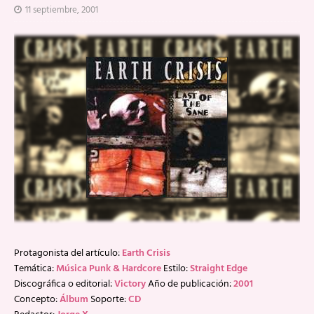
11 septiembre, 2001
Protagonista del artículo:
Earth Crisis
Temática:
Música Punk & Hardcore
Estilo:
Straight Edge
Discográfica o editorial:
Victory
Año de publicación:
2001
Concepto:
Álbum
Soporte:
CD