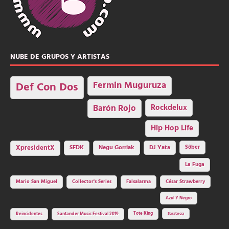
NUBE DE GRUPOS Y ARTISTAS
Fermin Muguruza
Def Con Dos
Barón Rojo
Rockdelux
Hip Hop Life
SFDK
Negu Gorriak
XpresidentX
DJ Yata
Sôber
La Fuga
Mario San Miguel
Collector's Series
Falsalarma
César Strawberry
Azul Y Negro
Tote King
Reincidentes
Santander Music Festival 2019
Saratoga