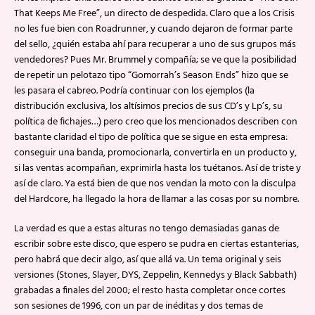
That Keeps Me Free”, un directo de despedida. Claro que a los Crisis
no les fue bien con Roadrunner, y cuando dejaron de formar parte
del sello, ¿quién estaba ahí para recuperar a uno de sus grupos más
vendedores? Pues Mr. Brummel y compañía; se ve que la posibilidad
de repetir un pelotazo tipo “Gomorrah’s Season Ends” hizo que se
les pasara el cabreo. Podría continuar con los ejemplos (la
distribución exclusiva, los altísimos precios de sus CD’s y Lp’s, su
política de fichajes…) pero creo que los mencionados describen con
bastante claridad el tipo de política que se sigue en esta empresa:
conseguir una banda, promocionarla, convertirla en un producto y,
si las ventas acompañan, exprimirla hasta los tuétanos. Así de triste y
así de claro. Ya está bien de que nos vendan la moto con la disculpa
del Hardcore, ha llegado la hora de llamar a las cosas por su nombre.
La verdad es que a estas alturas no tengo demasiadas ganas de
escribir sobre este disco, que espero se pudra en ciertas estanterias,
pero habrá que decir algo, así que allá va. Un tema original y seis
versiones (Stones, Slayer, DYS, Zeppelin, Kennedys y Black Sabbath)
grabadas a finales del 2000; el resto hasta completar once cortes
son sesiones de 1996, con un par de inéditas y dos temas de