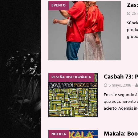
Zas
EVENTO
[ 20 mayo, 2026 ]
XpresidentX: 
26 
[ 17 mayo, 2026 ]
Fito & Fitipal
Súbel
[ 17 mayo, 2026 ]
Fito & Fitipal
produc
grupo
[ 5 agosto, 2026 ]
Florent Gorge
Casbah 73: 
RESEÑA DISCOGRÁFICA
5 mayo, 2008
En este segundo á
que es coherente 
acierto. Además in
Makala: Boo
NOTICIA