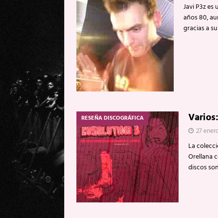
Javi P3z es 
años 80, au
gracias a s
Varios
RESEÑA DISCOGRÁFICA
27 ener
La colecci
Orellana 
discos son