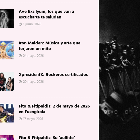
Ave Exsilyum, los que van a
escucharte te saludan
1 junio, 2026
Iron Maiden: Música y arte que
forjaron un mito
24 mayo, 2026
XpresidentX: Rockeros certificados
20 mayo, 2026
Fito & Fitipaldis: 2 de mayo de 2026
en Fuengirola
17 mayo, 2026
Fito & Fitipaldis: Su ‘aullido’