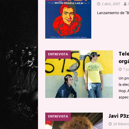
2 abril, 2007
Lanzamiento de “B
Tel
ENTREVISTA
org
7 j
Un pro
la ele
Hop. 
aspec
Javi P3
ENTREVISTA
24 febrer