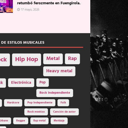
retumbó ferozmente en Fuengirola.
17 mayo, 2026
 DE ESTILOS MUSICALES
Hip Hop
Metal
Rap
ck
Heavy metal
nk
Electrónica
Pop
Rock independiente
Hardcore
Pop Independiente
Folk
Rock mestizo
Canción de autor
Urbano
Reggae
Rap metal
Mestizaje