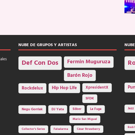
NUBE DE GRUPOS Y ARTISTAS
NUBE
nales
Fermin Muguruza
Def Con Dos
Ro
Barón Rojo
Pu
Rockdelux
Hip Hop Life
XpresidentX
SFDK
Jazz
Negu Gorriak
DJ Yata
Sôber
La Fuga
Mario San Miguel
Rock 
Collector's Series
Falsalarma
César Strawberry