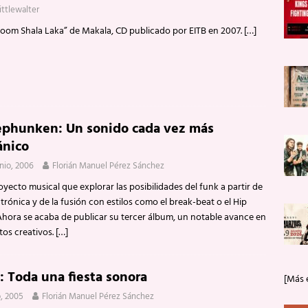
littlewalter
oom Shala Laka” de Makala, CD publicado por EITB en 2007.
[…]
ephunken: Un sonido cada vez más
ánico
unio, 2006
Florián Manuel Pérez Sánchez
yecto musical que explorar las posibilidades del funk a partir de
ctrónica y de la fusión con estilos como el break-beat o el Hip
Ahora se acaba de publicar su tercer álbum, un notable avance en
tos creativos.
[…]
z: Toda una fiesta sonora
[Más 
o, 2005
Florián Manuel Pérez Sánchez