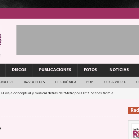
DISCOS
PUBLICACIONES
FOTOS
NOTICIAS
ARDCORE
JAZZ & BLUES
ELECTRÓNICA
POP
FOLK & WORLD
O
 El viaje conceptual y musical detrás de “Metropolis Pt.2: Scenes from a
Rad
: El rock urbano sigue en buenas manos
ENTREVISTAS
o
os que van a escucharte te saludan
ENTREVISTAS
Música y arte que forjaron un mito
REPORTAJES