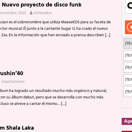
: Nuevo proyecto de disco funk
Rockeros certificados
ENTREVISTAS
noviembre, 2024
littlewalter
dis: 2 de mayo de 2026 en Fuengirola
FOTOS
oJavi es el sobrenombre que utiliza MaeseKDS para su faceta de
dis: Su ‘aullido’ retumbó ferozmente en Fuengirola.
REPORTAJES
tor musical. Él junto a la cantante Sugar G. ha crado el nuevo
 Zas. En la información que han enviado a prensa describen
[…]
s: La historia de Nintendo Vol. 2
PUBLICACIONES
Pushin’40
importaciones
lbum ha logrado un resultado mucho más orgánico y natural,
con su álbum debut, pero que se desarrolla con mucho más
cluso se atreve a cantar él mismo…
[…]
Ag
m Shala Laka