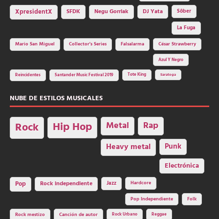
SFDK
Negu Gorriak
XpresidentX
DJ Yata
Sôber
La Fuga
Mario San Miguel
Collector's Series
Falsalarma
César Strawberry
Azul Y Negro
Tote King
Reincidentes
Santander Music Festival 2019
Saratoga
NUBE DE ESTILOS MUSICALES
Hip Hop
Metal
Rap
Rock
Heavy metal
Punk
Electrónica
Rock independiente
Jazz
Hardcore
Pop
Pop Independiente
Folk
Rock Urbano
Reggae
Rock mestizo
Canción de autor