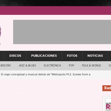
DISCOS
PUBLICACIONES
FOTOS
NOTICIAS
ARDCORE
JAZZ & BLUES
ELECTRÓNICA
POP
FOLK & WORLD
O
 El viaje conceptual y musical detrás de “Metropolis Pt.2: Scenes from a
Rad
: El rock urbano sigue en buenas manos
ENTREVISTAS
os que van a escucharte te saludan
ENTREVISTAS
Música y arte que forjaron un mito
REPORTAJES