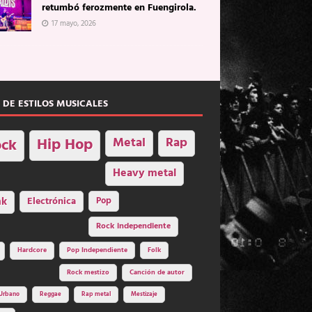
retumbó ferozmente en Fuengirola.
17 mayo, 2026
 DE ESTILOS MUSICALES
Hip Hop
Metal
Rap
ck
Heavy metal
nk
Electrónica
Pop
Rock independiente
Hardcore
Pop Independiente
Folk
Rock mestizo
Canción de autor
Urbano
Reggae
Rap metal
Mestizaje