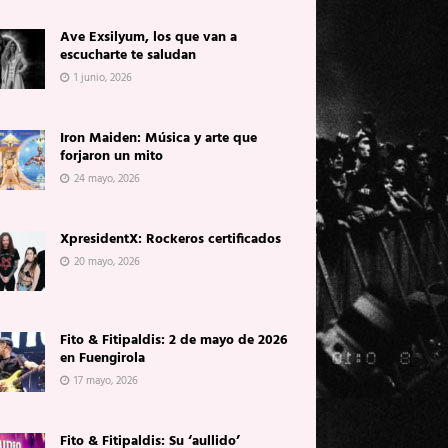
Ave Exsilyum, los que van a
escucharte te saludan
1 junio, 2026
Iron Maiden: Música y arte que
forjaron un mito
24 mayo, 2026
XpresidentX: Rockeros certificados
20 mayo, 2026
Fito & Fitipaldis: 2 de mayo de 2026
en Fuengirola
17 mayo, 2026
Fito & Fitipaldis: Su ‘aullido’