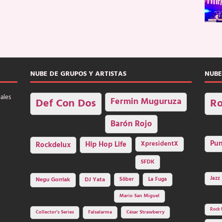
NUBE DE GRUPOS Y ARTISTAS
NUBE
nales
Fermin Muguruza
Def Con Dos
Ro
Barón Rojo
Pu
Rockdelux
Hip Hop Life
XpresidentX
SFDK
Jazz
Negu Gorriak
DJ Yata
Sôber
La Fuga
Mario San Miguel
Rock 
Collector's Series
Falsalarma
César Strawberry