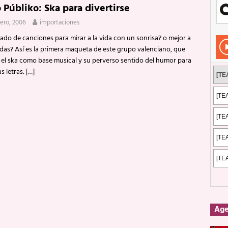
 Públiko: Ska para divertirse
Rockeros certificados
ENTREVISTAS
nero, 2006
importaciones
dis: 2 de mayo de 2026 en Fuengirola
FOTOS
do de canciones para mirar a la vida con un sonrisa? o mejor a
dis: Su ‘aullido’ retumbó ferozmente en Fuengirola.
REPORTAJES
das? Así es la primera maqueta de este grupo valenciano, que
n el ska como base musical y su perverso sentido del humor para
s: La historia de Nintendo Vol. 2
PUBLICACIONES
as letras.
[…]
Ag