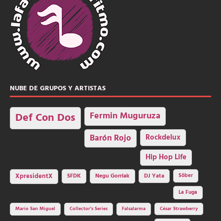
NUBE DE GRUPOS Y ARTISTAS
Fermin Muguruza
Def Con Dos
Barón Rojo
Rockdelux
Hip Hop Life
SFDK
Negu Gorriak
XpresidentX
DJ Yata
Sôber
La Fuga
Mario San Miguel
Collector's Series
Falsalarma
César Strawberry