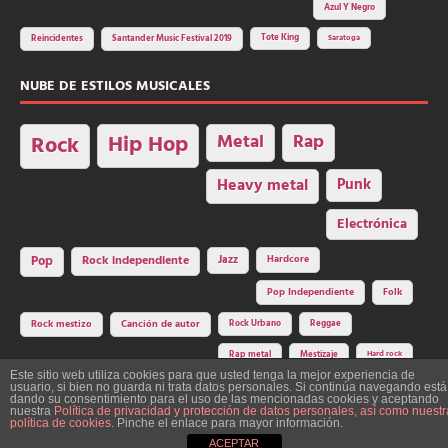
Azul Y Negro
Tote King
Reincidentes
Santander Music Festival 2019
Saratoga
NUBE DE ESTILOS MUSICALES
Hip Hop
Metal
Rap
Rock
Heavy metal
Punk
Electrónica
Rock independiente
Jazz
Hardcore
Pop
Pop Independiente
Folk
Rock Urbano
Reggae
Rock mestizo
Canción de autor
Rap metal
Mestizaje
Hard rock
Este sitio web utiliza cookies para que usted tenga la mejor experiencia de
usuario, si bien no guarda ni trata datos personales. Si continúa navegando está
dando su consentimiento para el uso de las mencionadas cookies y aceptando
nuestra
Política de privacidad y protección de datos personales, así como nuestr
Construcción y diseño: La Factoría del Ritmo Art Studio. Edita: Asociación
política de cookies
. Pinche el enlace para mayor información.
Cultural Y Dale Ritmo!
ACEPTAR