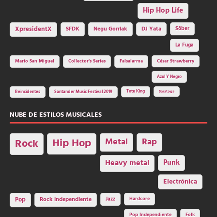
Hip Hop Life
SFDK
Negu Gorriak
XpresidentX
DJ Yata
Sôber
La Fuga
Mario San Miguel
Collector's Series
Falsalarma
César Strawberry
Azul Y Negro
Tote King
Reincidentes
Santander Music Festival 2019
Saratoga
NUBE DE ESTILOS MUSICALES
Hip Hop
Metal
Rap
Rock
Heavy metal
Punk
Electrónica
Rock independiente
Jazz
Hardcore
Pop
Pop Independiente
Folk