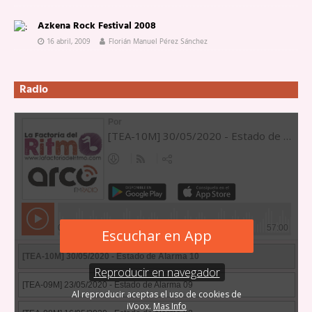
Azkena Rock Festival 2008
16 abril, 2009
Florián Manuel Pérez Sánchez
Radio