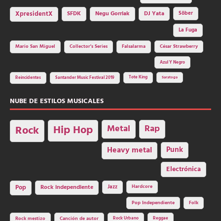
SFDK
Negu Gorriak
XpresidentX
DJ Yata
Sôber
La Fuga
Mario San Miguel
Collector's Series
Falsalarma
César Strawberry
Azul Y Negro
Tote King
Reincidentes
Santander Music Festival 2019
Saratoga
NUBE DE ESTILOS MUSICALES
Hip Hop
Metal
Rap
Rock
Heavy metal
Punk
Electrónica
Rock independiente
Jazz
Hardcore
Pop
Pop Independiente
Folk
Rock Urbano
Reggae
Rock mestizo
Canción de autor