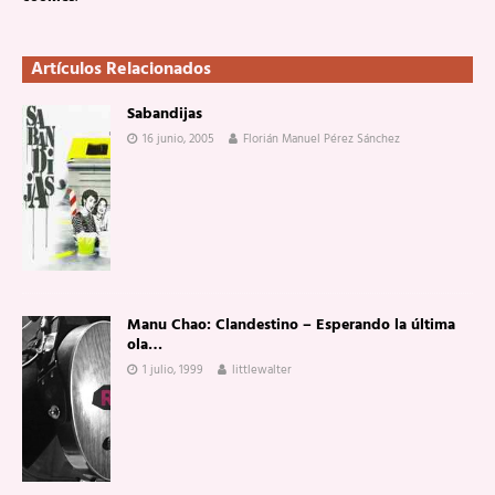
Artículos Relacionados
Sabandijas
16 junio, 2005
Florián Manuel Pérez Sánchez
Manu Chao: Clandestino – Esperando la última
ola…
1 julio, 1999
littlewalter