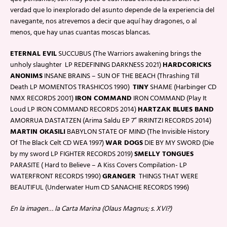
verdad que lo inexplorado del asunto depende de la experiencia del
navegante, nos atrevemos a decir que aquí hay dragones, o al
menos, que hay unas cuantas moscas blancas.
ETERNAL EVIL
SUCCUBUS (The Warriors awakening brings the
unholy slaughter LP REDEFINING DARKNESS 2021)
HARDCORICKS
ANONIMS
INSANE BRAINS – SUN OF THE BEACH (Thrashing Till
Death LP MOMENTOS TRASHICOS 1990)
TINY
SHAME (Harbinger CD
NMX RECORDS 2001)
IRON COMMAND
IRON COMMAND (Play It
Loud LP IRON COMMAND RECORDS 2014)
HARTZAK BLUES BAND
AMORRUA DASTATZEN (Arima Saldu EP 7” IRRINTZI RECORDS 2014)
MARTIN OKASILI
BABYLON STATE OF MIND (The Invisible History
Of The Black Celt CD WEA 1997)
WAR DOGS
DIE BY MY SWORD (Die
by my sword LP FIGHTER RECORDS 2019)
SMELLY TONGUES
PARASITE ( Hard to Believe – A Kiss Covers Compilation- LP
WATERFRONT RECORDS 1990)
GRANGER
THINGS THAT WERE
BEAUTIFUL (Underwater Hum CD SANACHIE RECORDS 1996)
En la imagen… la Carta Marina (Olaus Magnus; s. XVI?)