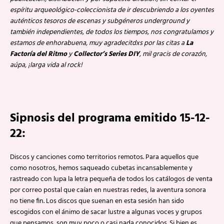
espíritu arqueológico-coleccionista de ir descubriendo a los oyentes
auténticos tesoros de escenas y subgéneros underground y
también independientes, de todos los tiempos, nos congratulamos y
estamos de enhorabuena, muy agradecitdxs por las citas a
La
Factoría del Ritmo
y
Collector’s Series DIY
, mil gracis de corazón,
aúpa, ¡larga vida al rock!
Sipnosis del programa emitido 15-12-
22:
Discos y canciones como territorios remotos. Para aquellos que
como nosotros, hemos saqueado cubetas incansablemente y
rastreado con lupa la letra pequeña de todos los catálogos de venta
por correo postal que caían en nuestras redes, la aventura sonora
no tiene fin. Los discos que suenan en esta sesión han sido
escogidos con el ánimo de sacar lustre a algunas voces y grupos
que pensamos, son muy poco o casi nada conocidos. Si bien es