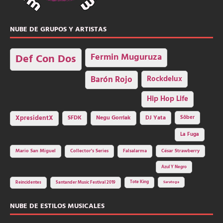
NUBE DE GRUPOS Y ARTISTAS
Fermin Muguruza
Def Con Dos
Barón Rojo
Rockdelux
Hip Hop Life
SFDK
Negu Gorriak
XpresidentX
DJ Yata
Sôber
La Fuga
Mario San Miguel
Collector's Series
Falsalarma
César Strawberry
Azul Y Negro
Tote King
Reincidentes
Santander Music Festival 2019
Saratoga
NUBE DE ESTILOS MUSICALES