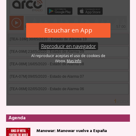
Agenda
Manowar: Manowar vuelve a España