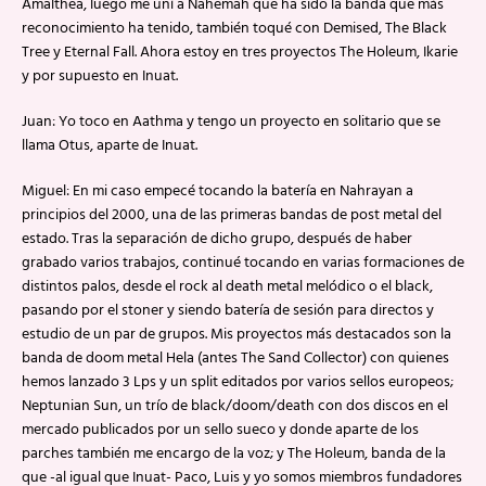
Amalthea, luego me uní a Nahemah que ha sido la banda que más
reconocimiento ha tenido, también toqué con Demised, The Black
Tree y Eternal Fall. Ahora estoy en tres proyectos The Holeum, Ikarie
y por supuesto en Inuat.
Juan: Yo toco en Aathma y tengo un proyecto en solitario que se
llama Otus, aparte de Inuat.
Miguel: En mi caso empecé tocando la batería en Nahrayan a
principios del 2000, una de las primeras bandas de post metal del
estado. Tras la separación de dicho grupo, después de haber
grabado varios trabajos, continué tocando en varias formaciones de
distintos palos, desde el rock al death metal melódico o el black,
pasando por el stoner y siendo batería de sesión para directos y
estudio de un par de grupos. Mis proyectos más destacados son la
banda de doom metal Hela (antes The Sand Collector) con quienes
hemos lanzado 3 Lps y un split editados por varios sellos europeos;
Neptunian Sun, un trío de black/doom/death con dos discos en el
mercado publicados por un sello sueco y donde aparte de los
parches también me encargo de la voz; y The Holeum, banda de la
que -al igual que Inuat- Paco, Luis y yo somos miembros fundadores