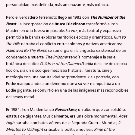
personalidad más definida, más amenazante, más icónica.
Pero el verdadero terremoto llegó en 1982 con
The Number of the
Beast
. La incorporación de
Bruce Dickinson
transformó a Iron
Maiden en una fuerza imparable. Su voz, más teatral y expansiva,
permitió a la banda explorar territorios épicos y dramáticos.
Run to
the Hills
narraba el conflicto entre colonos y nativos americanos;
Hallowed Be Thy Name
se sumergía en la angustia existencial de un
condenado a muerte;
The Prisoner
rendía homenaje a la serie
británica de culto;
Children of the Damned
bebía del cine de ciencia
ficción. Era un disco que mezclaba historia, literatura, cine y
mitología con una naturalidad sorprendente. Y su portada, con
Eddie manipulando a un demonio que a su vez manipulaba a un
Eddie gigante, se convirtió en una de las imágenes más reconocibles
del heavy metal.
En 1984, Iron Maiden lanzó
Powerslave
, un álbum que consolidó su
estatus de gigantes. Musicalmente, era una obra monumental:
Aces
High
narraba combates aéreos de la Segunda Guerra Mundial;
2
Minutes to Midnight
criticaba la política nuclear;
Rime of the