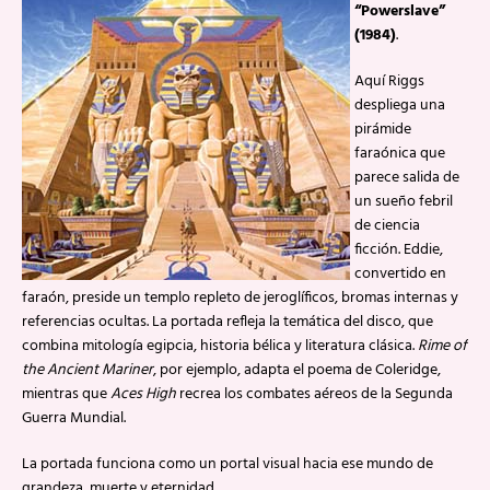
“Powerslave”
(1984)
.
Aquí Riggs
despliega una
pirámide
faraónica que
parece salida de
un sueño febril
de ciencia
ficción. Eddie,
convertido en
faraón, preside un templo repleto de jeroglíficos, bromas internas y
referencias ocultas. La portada refleja la temática del disco, que
combina mitología egipcia, historia bélica y literatura clásica.
Rime of
the Ancient Mariner
, por ejemplo, adapta el poema de Coleridge,
mientras que
Aces High
recrea los combates aéreos de la Segunda
Guerra Mundial.
La portada funciona como un portal visual hacia ese mundo de
grandeza, muerte y eternidad.