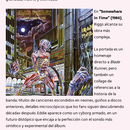
En
“Somewhere
in Time” (1986)
,
Riggs alcanza su
obra más
compleja.
La portada es un
homenaje
directo a
Blade
Runner
, pero
también un
collage de
referencias a la
historia de la
banda: títulos de canciones escondidos en neones, guiños a discos
anteriores, detalles microscópicos que los fans siguen descubriendo
décadas después. Eddie aparece como un cyborg armado, en un
futuro distópico que encaja a la perfección con el sonido más
sintético y experimental del álbum.