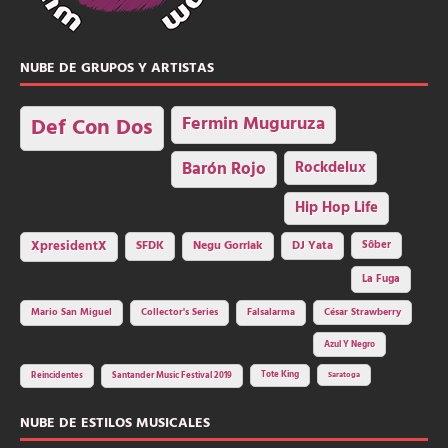
NUBE DE GRUPOS Y ARTISTAS
Fermin Muguruza
Def Con Dos
Barón Rojo
Rockdelux
Hip Hop Life
SFDK
Negu Gorriak
XpresidentX
DJ Yata
Sôber
La Fuga
Mario San Miguel
Collector's Series
Falsalarma
César Strawberry
Azul Y Negro
Tote King
Reincidentes
Santander Music Festival 2019
Saratoga
NUBE DE ESTILOS MUSICALES