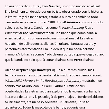
En ese contexto cultural,
Iron Maiden
, un grupo nacido en el East
End londinense, liderado por un bajista obsesionado con la historia,
la literatura y el cine de terror, estaba a punto de cambiarlo todo
lanzando su primer álbum en 1980.
Iron Maiden
era un disco crudo,
veloz, casi callejero. Canciones como
Prowler
,
Running Free
o
Phantom of the Opera
mostraban una banda que combinaba la
energía del punk con una ambición musical inusual. Las letras
hablaban de delincuencia, alienación urbana, fantasía oscura y
personajes atormentados. Era un debut que no pedía permiso:
irrumpía. Y lo hacía acompañado de una portada que ya dejaba claro
que la banda no solo quería sonar distinta, sino
verse
distinta.
Un año después llegó
Killers
(1981), un álbum más pulido, más
técnico, más agresivo. La banda había madurado en tiempo récord.
Wrathchild
,
Murders in the Rue Morgue
o
Purgatory
mostraban un
sonido más afilado, con un Paul Di’Anno al límite de sus
posibilidades. Las letras seguían explorando la violencia urbana, la
literatura de terror y la psicología de personajes al borde del abismo.
Musicalmente, era un paso adelante; visualmente, un salto
gigantesco: Eddie, la mascota de la banda, adquiría una