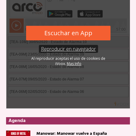
Agenda
Manowar: Manowar vuelve a España