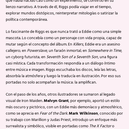
que había nacido casi como un experimento, se convirtió en su
lienzo narrativo. A través de él, Riggs podía viajar en el tiempo,
explorar mundos distópicos, reinterpretar mitologías o satirizar la
política contemporánea.
Lo fascinante de Riggs es que nunca trató a Eddie como una simple
mascota. Lo concebía como un personaje con vida propia, capaz de
mutar según el concepto del álbum. En
Killers
, Eddie era un asesino
callejero; en
Powerslave
, un faraón inmortal; en
Somewhere in Time
,
un cyborg futurista; en
Seventh Son of a Seventh Son
, una figura
casi mística. Cada transformación respondía a un diálogo íntimo
entre música e imagen. Riggs escuchaba los discos, leía las letras,
absorbía la atmósfera y luego la traducía en ilustración. Por eso sus
portadas no solo acompañan la música: la amplifican.
Con el paso de los años, otros ilustradores se sumaron al legado
visual de Iron Maiden.
Melvyn Grant
, por ejemplo, aportó un estilo
más oscuro y pictórico, con un Eddie más demoníaco y atmosférico,
como se aprecia en
Fear of the Dark
.
Mark Wilkinson
, conocido por
su trabajo con Marillion y Judas Priest, introdujo un enfoque más
surrealista y simbólico, visible en portadas como
The X Factor
o