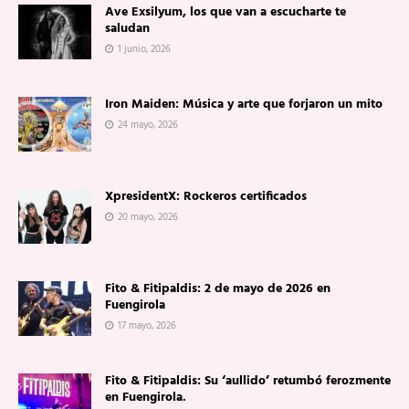
Ave Exsilyum, los que van a escucharte te
saludan
1 junio, 2026
Iron Maiden: Música y arte que forjaron un mito
24 mayo, 2026
XpresidentX: Rockeros certificados
20 mayo, 2026
Fito & Fitipaldis: 2 de mayo de 2026 en
Fuengirola
17 mayo, 2026
Fito & Fitipaldis: Su ‘aullido’ retumbó ferozmente
en Fuengirola.