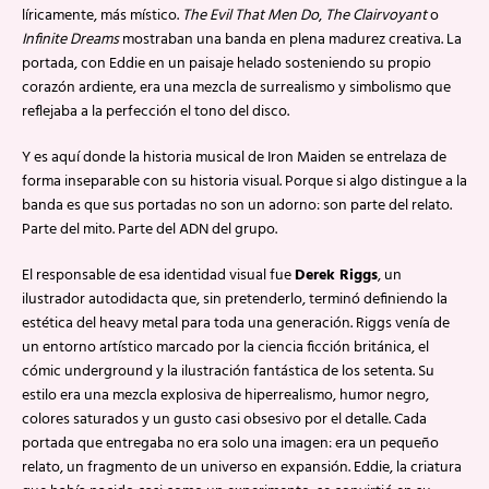
líricamente, más místico.
The Evil That Men Do
,
The Clairvoyant
o
Infinite Dreams
mostraban una banda en plena madurez creativa. La
portada, con Eddie en un paisaje helado sosteniendo su propio
corazón ardiente, era una mezcla de surrealismo y simbolismo que
reflejaba a la perfección el tono del disco.
Y es aquí donde la historia musical de Iron Maiden se entrelaza de
forma inseparable con su historia visual. Porque si algo distingue a la
banda es que sus portadas no son un adorno: son parte del relato.
Parte del mito. Parte del ADN del grupo.
El responsable de esa identidad visual fue
Derek Riggs
, un
ilustrador autodidacta que, sin pretenderlo, terminó definiendo la
estética del heavy metal para toda una generación. Riggs venía de
un entorno artístico marcado por la ciencia ficción británica, el
cómic underground y la ilustración fantástica de los setenta. Su
estilo era una mezcla explosiva de hiperrealismo, humor negro,
colores saturados y un gusto casi obsesivo por el detalle. Cada
portada que entregaba no era solo una imagen: era un pequeño
relato, un fragmento de un universo en expansión. Eddie, la criatura