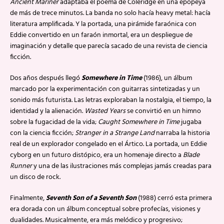
Ancient Mariner
adaptaba el poema de Coleridge en una epopeya
de más de trece minutos. La banda no solo hacía heavy metal: hacía
literatura amplificada. Y la portada, una pirámide faraónica con
Eddie convertido en un faraón inmortal, era un despliegue de
imaginación y detalle que parecía sacado de una revista de ciencia
ficción.
Dos años después llegó
Somewhere in Time
(1986), un álbum
marcado por la experimentación con guitarras sintetizadas y un
sonido más futurista. Las letras exploraban la nostalgia, el tiempo, la
identidad y la alienación.
Wasted Years
se convirtió en un himno
sobre la fugacidad de la vida;
Caught Somewhere in Time
jugaba
con la ciencia ficción;
Stranger in a Strange Land
narraba la historia
real de un explorador congelado en el Ártico. La portada, un Eddie
cyborg en un futuro distópico, era un homenaje directo a
Blade
Runner
y una de las ilustraciones más complejas jamás creadas para
un disco de rock.
Finalmente,
Seventh Son of a Seventh Son
(1988) cerró esta primera
era dorada con un álbum conceptual sobre profecías, visiones y
dualidades. Musicalmente, era más melódico y progresivo;