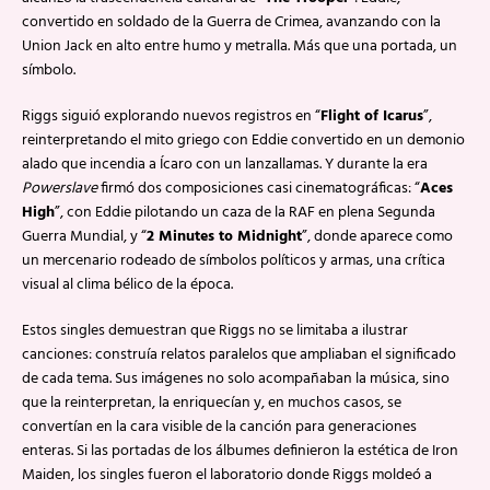
convertido en soldado de la Guerra de Crimea, avanzando con la
Union Jack en alto entre humo y metralla. Más que una portada, un
símbolo.
Riggs siguió explorando nuevos registros en “
Flight of Icarus
”,
reinterpretando el mito griego con Eddie convertido en un demonio
alado que incendia a Ícaro con un lanzallamas. Y durante la era
Powerslave
firmó dos composiciones casi cinematográficas: “
Aces
High
”, con Eddie pilotando un caza de la RAF en plena Segunda
Guerra Mundial, y “
2 Minutes to Midnight
”, donde aparece como
un mercenario rodeado de símbolos políticos y armas, una crítica
visual al clima bélico de la época.
Estos singles demuestran que Riggs no se limitaba a ilustrar
canciones: construía relatos paralelos que ampliaban el significado
de cada tema. Sus imágenes no solo acompañaban la música, sino
que la reinterpretan, la enriquecían y, en muchos casos, se
convertían en la cara visible de la canción para generaciones
enteras. Si las portadas de los álbumes definieron la estética de Iron
Maiden, los singles fueron el laboratorio donde Riggs moldeó a