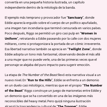
convertía en una pequeña historia ilustrada, un capítulo
independiente dentro de la mitología de la banda.
El ejemplo más temprano y provocador fue “
Sanctuary
”, donde
Eddie aparecía erguido sobre el cuerpo de un político apuñalado,
una imagen tan incendiaria que terminó censurada en varios países.
Poco después, Riggs se permitió un giro casi pulp en “
Women in
Uniform
”, retratando a Eddie paseando por la calle con dos mujeres
militares, como si protagonizara la portada de un cómic irreverente.
Esa libertad narrativa también se aprecia en “
Twilight Zone
”, donde
Eddie adopta un tono más fantasmal, observando desde el más allá
a una mujer que no puede verle, una de las primeras veces que el
personaje se alejaba del puro impacto para sugerir emoción.
La etapa de
The Number of the Beast
llevó esta narrativa visual a un
nuevo nivel. En “
Run to the Hills
”, Eddie se enfrenta a un demonio
en un duelo casi mitológico, mientras que en el propio “
The Number
of the Beast
” Riggs construye un juego de marionetas entre Eddie y
un demonio que se ha convertido en una de las imágenes más
reconocibles del heavy metal. Pero quizá ninguna ilustración
alcanzó la trascendencia cultural de “
The Trooper
”: Eddie,