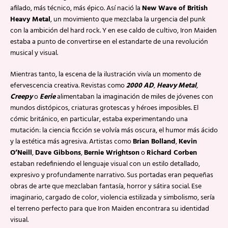
afilado, más técnico, más épico. Así nació la
New Wave of British
Heavy Metal
, un movimiento que mezclaba la urgencia del punk
con la ambición del hard rock. Y en ese caldo de cultivo, Iron Maiden
estaba a punto de convertirse en el estandarte de una revolución
musical y visual.
Mientras tanto, la escena de la ilustración vivía un momento de
efervescencia creativa. Revistas como
2000 AD
,
Heavy Metal
,
Creepy
o
Eerie
alimentaban la imaginación de miles de jóvenes con
mundos distópicos, criaturas grotescas y héroes imposibles. El
cómic británico, en particular, estaba experimentando una
mutación: la ciencia ficción se volvía más oscura, el humor más ácido
y la estética más agresiva. Artistas como
Brian Bolland
,
Kevin
O’Neill
,
Dave Gibbons
,
Bernie Wrightson
o
Richard Corben
estaban redefiniendo el lenguaje visual con un estilo detallado,
expresivo y profundamente narrativo. Sus portadas eran pequeñas
obras de arte que mezclaban fantasía, horror y sátira social. Ese
imaginario, cargado de color, violencia estilizada y simbolismo, sería
el terreno perfecto para que Iron Maiden encontrara su identidad
visual.