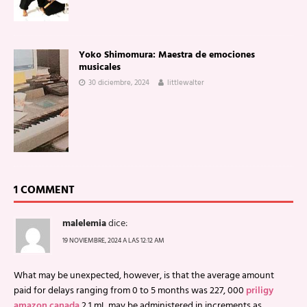
Yoko Shimomura: Maestra de emociones
musicales
30 diciembre, 2024
littlewalter
1 COMMENT
malelemia
dice:
19 NOVIEMBRE, 2024 A LAS 12:12 AM
What may be unexpected, however, is that the average amount
paid for delays ranging from 0 to 5 months was 227, 000
priligy
amazon canada
2 1 mL may be administered in increments as