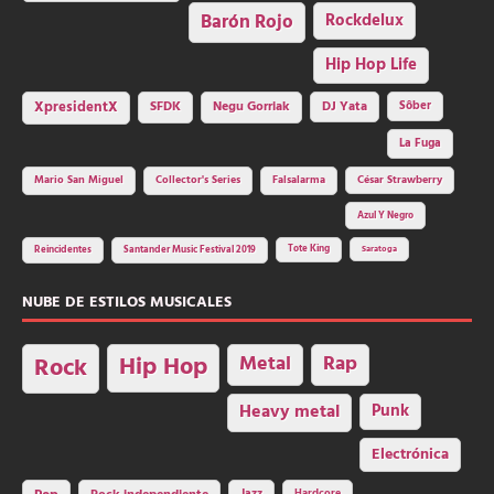
Barón Rojo
Rockdelux
Hip Hop Life
SFDK
Negu Gorriak
XpresidentX
DJ Yata
Sôber
La Fuga
Mario San Miguel
Collector's Series
Falsalarma
César Strawberry
Azul Y Negro
Tote King
Reincidentes
Santander Music Festival 2019
Saratoga
NUBE DE ESTILOS MUSICALES
Hip Hop
Metal
Rap
Rock
Heavy metal
Punk
Electrónica
Hardcore