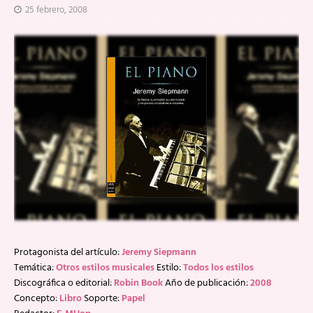
25 febrero, 2008
Protagonista del artículo:
Jeremy Siepmann
Temática:
Otros estilos musicales
Estilo:
Todos los estilos
Discográfica o editorial:
Robin Book
Año de publicación:
2008
Concepto:
Libro
Soporte:
Papel