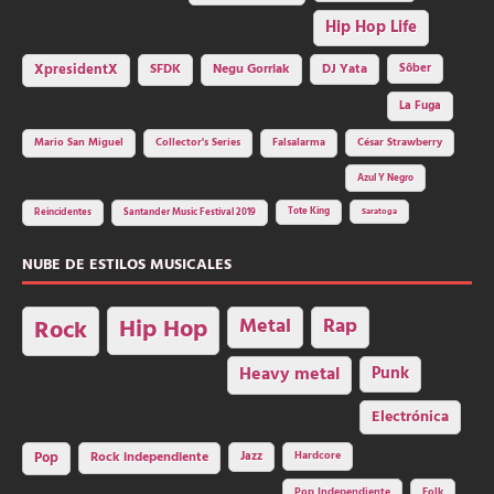
Hip Hop Life
SFDK
Negu Gorriak
XpresidentX
DJ Yata
Sôber
La Fuga
Mario San Miguel
Collector's Series
Falsalarma
César Strawberry
Azul Y Negro
Tote King
Reincidentes
Santander Music Festival 2019
Saratoga
NUBE DE ESTILOS MUSICALES
Hip Hop
Metal
Rap
Rock
Heavy metal
Punk
Electrónica
Rock independiente
Jazz
Hardcore
Pop
Pop Independiente
Folk