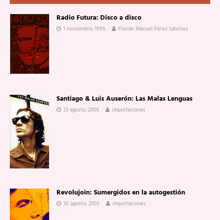
Radio Futura: Disco a disco
1 noviembre, 1995
Florián Manuel Pérez Sánchez
Santiago & Luis Auserón: Las Malas Lenguas
23 agosto, 2006
importaciones
Revolujoin: Sumergidos en la autogestión
30 agosto, 2005
importaciones