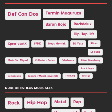
Fermin Muguruza
Def Con Dos
Barón Rojo
Rockdelux
Hip Hop Life
SFDK
Negu Gorriak
XpresidentX
DJ Yata
Sôber
La Fuga
Mario San Miguel
Collector's Series
Falsalarma
César Strawberry
Azul Y Negro
Tote King
Reincidentes
Santander Music Festival 2019
Saratoga
NUBE DE ESTILOS MUSICALES
Hip Hop
Metal
Rap
Rock