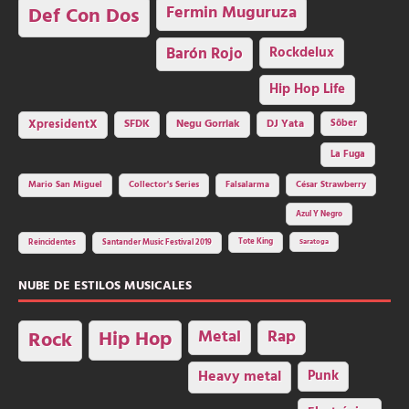
Fermin Muguruza
Def Con Dos
Barón Rojo
Rockdelux
Hip Hop Life
SFDK
Negu Gorriak
XpresidentX
DJ Yata
Sôber
La Fuga
Mario San Miguel
Collector's Series
Falsalarma
César Strawberry
Azul Y Negro
Tote King
Reincidentes
Santander Music Festival 2019
Saratoga
NUBE DE ESTILOS MUSICALES
Hip Hop
Metal
Rap
Rock
Heavy metal
Punk