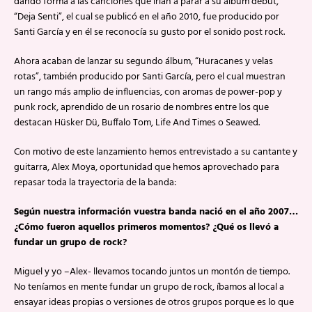
dando forma a las canciones que irían a parar a su álbum debut,
“Deja Senti”, el cual se publicó en el año 2010, fue producido por
Santi García y en él se reconocía su gusto por el sonido post rock.
Ahora acaban de lanzar su segundo álbum, “Huracanes y velas
rotas”, también producido por Santi García, pero el cual muestran
un rango más amplio de influencias, con aromas de power-pop y
punk rock, aprendido de un rosario de nombres entre los que
destacan Hüsker Dü, Buffalo Tom, Life And Times o Seawed.
Con motivo de este lanzamiento hemos entrevistado a su cantante y
guitarra, Alex Moya, oportunidad que hemos aprovechado para
repasar toda la trayectoria de la banda:
Según nuestra información vuestra banda nació en el año 2007…
¿Cómo fueron aquellos primeros momentos? ¿Qué os llevó a
fundar un grupo de rock?
Miguel y yo –Alex- llevamos tocando juntos un montón de tiempo.
No teníamos en mente fundar un grupo de rock, íbamos al local a
ensayar ideas propias o versiones de otros grupos porque es lo que