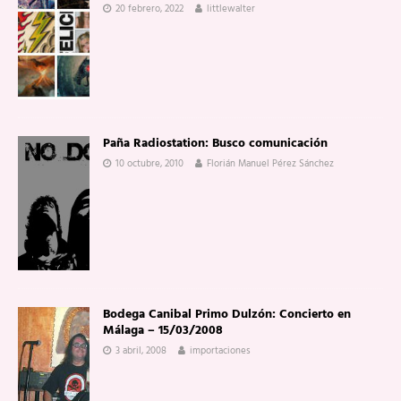
20 febrero, 2022
littlewalter
Paña Radiostation: Busco comunicación
10 octubre, 2010
Florián Manuel Pérez Sánchez
Bodega Canibal Primo Dulzón: Concierto en
Málaga – 15/03/2008
3 abril, 2008
importaciones