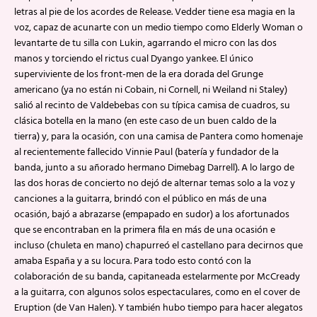
letras al pie de los acordes de Release. Vedder tiene esa magia en la
voz, capaz de acunarte con un medio tiempo como Elderly Woman o
levantarte de tu silla con Lukin, agarrando el micro con las dos
manos y torciendo el rictus cual Dyango yankee. El único
superviviente de los front-men de la era dorada del Grunge
americano (ya no están ni Cobain, ni Cornell, ni Weiland ni Staley)
salió al recinto de Valdebebas con su típica camisa de cuadros, su
clásica botella en la mano (en este caso de un buen caldo de la
tierra) y, para la ocasión, con una camisa de Pantera como homenaje
al recientemente fallecido Vinnie Paul (batería y fundador de la
banda, junto a su añorado hermano Dimebag Darrell). A lo largo de
las dos horas de concierto no dejó de alternar temas solo a la voz y
canciones a la guitarra, brindó con el público en más de una
ocasión, bajó a abrazarse (empapado en sudor) a los afortunados
que se encontraban en la primera fila en más de una ocasión e
incluso (chuleta en mano) chapurreó el castellano para decirnos que
amaba España y a su locura. Para todo esto contó con la
colaboración de su banda, capitaneada estelarmente por McCready
a la guitarra, con algunos solos espectaculares, como en el cover de
Eruption (de Van Halen). Y también hubo tiempo para hacer alegatos