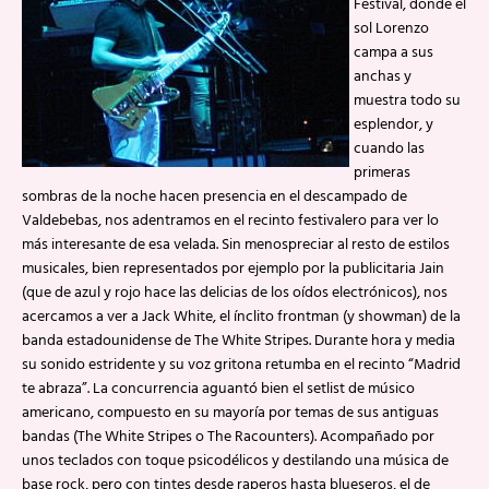
Festival, donde el
sol Lorenzo
campa a sus
anchas y
muestra todo su
esplendor, y
cuando las
primeras
sombras de la noche hacen presencia en el descampado de
Valdebebas, nos adentramos en el recinto festivalero para ver lo
más interesante de esa velada. Sin menospreciar al resto de estilos
musicales, bien representados por ejemplo por la publicitaria Jain
(que de azul y rojo hace las delicias de los oídos electrónicos), nos
acercamos a ver a Jack White, el ínclito frontman (y showman) de la
banda estadounidense de The White Stripes. Durante hora y media
su sonido estridente y su voz gritona retumba en el recinto “Madrid
te abraza”. La concurrencia aguantó bien el setlist de músico
americano, compuesto en su mayoría por temas de sus antiguas
bandas (The White Stripes o The Racounters). Acompañado por
unos teclados con toque psicodélicos y destilando una música de
base rock, pero con tintes desde raperos hasta blueseros, el de