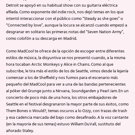
Detroit se apoyó en su habitual show con su guitarra eléctrica
afilada. Como exponente del indie rock, nos dejó temas en los que
intentó interaccionar con el público como “Steady as she goes” o
“Connected by love”, aunque la locura se alcanzó cuando empezó a
desgranar en solitario las primeras notas del “Seven Nation Army”,
como colofón a su descarga en Madrid.
Como MadCool te ofrece de la opción de escoger entre diferentes
estilos de música, la disyuntiva se nos presentó cuando, a la misma
hora tocaban Arctic Monkeys y Alice in Chains. Como al que
subscribe, le tira más el estilo de los de Seattle, vimos desde la lejanía
comenzar a los de Sheffield y nos fuimos para el escenario más
pequeño del MadCool para ver a una de las bandas pertenecientes
al póker del Grunge junto a Nirvana, Soundgarden y Pearl Jam. En un
concierto de poco más de una hora, los otros embajadores de
Seattle en el festival desgranaron la mayor parte de sus éxitos, como
Them Bones o Would?, temas oscuros a lo Ozzy, con trazas de trash
y esa cadencia marcada del bajo como desafinado. A la voz cantante
(en la mayoría de sus temas) estuvo William DuVall, sustituto del
añorado Staley.