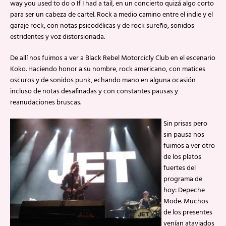
way you used to do o If I had a tail, en un concierto quizá algo corto
para ser un cabeza de cartel. Rock a medio camino entre el indie y el
garaje rock, con notas psicodélicas y de rock sureño, sonidos
estridentes y voz distorsionada.
De allí nos fuimos a ver a Black Rebel Motorcicly Club en el escenario
Koko. Haciendo honor a su nombre, rock americano, con matices
oscuros y de sonidos punk, echando mano en alguna ocasión
incluso de notas desafinadas y con constantes pausas y
reanudaciones bruscas.
Sin prisas pero
sin pausa nos
fuimos a ver otro
de los platos
fuertes del
programa de
hoy: Depeche
Mode. Muchos
de los presentes
venían ataviados