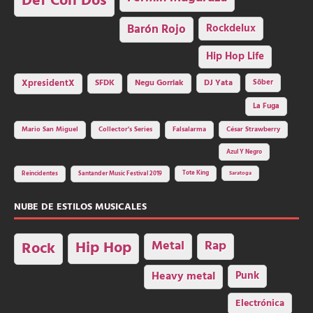
Def Con Dos
Barón Rojo
Rockdelux
Hip Hop Life
SFDK
Negu Gorriak
XpresidentX
DJ Yata
Sôber
La Fuga
Mario San Miguel
Collector's Series
Falsalarma
César Strawberry
Azul Y Negro
Tote King
Reincidentes
Santander Music Festival 2019
Saratoga
NUBE DE ESTILOS MUSICALES
Hip Hop
Metal
Rap
Rock
Heavy metal
Punk
Electrónica