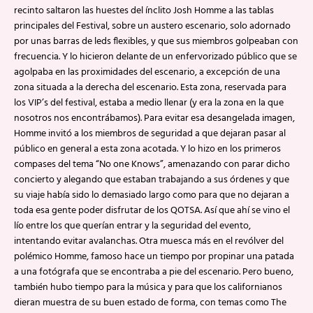
recinto saltaron las huestes del ínclito Josh Homme a las tablas
principales del Festival, sobre un austero escenario, solo adornado
por unas barras de leds flexibles, y que sus miembros golpeaban con
frecuencia. Y lo hicieron delante de un enfervorizado público que se
agolpaba en las proximidades del escenario, a excepción de una
zona situada a la derecha del escenario. Esta zona, reservada para
los VIP’s del festival, estaba a medio llenar (y era la zona en la que
nosotros nos encontrábamos). Para evitar esa desangelada imagen,
Homme invitó a los miembros de seguridad a que dejaran pasar al
público en general a esta zona acotada. Y lo hizo en los primeros
compases del tema “No one Knows”, amenazando con parar dicho
concierto y alegando que estaban trabajando a sus órdenes y que
su viaje había sido lo demasiado largo como para que no dejaran a
toda esa gente poder disfrutar de los QOTSA. Así que ahí se vino el
lío entre los que querían entrar y la seguridad del evento,
intentando evitar avalanchas. Otra muesca más en el revólver del
polémico Homme, famoso hace un tiempo por propinar una patada
a una fotógrafa que se encontraba a pie del escenario. Pero bueno,
también hubo tiempo para la música y para que los californianos
dieran muestra de su buen estado de forma, con temas como The