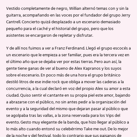
Vestido completamente de negro, Willian alternó temas con y sin la
guitarra, acompañando en las voces por el fundador del grupo Jerry
Cantrell. Concierto quizá desplazado a un escenario demasiado
pequeño para el caché y el historial del grupo, pero que los
asistentes se encargaron de repletar y disfrutar.
Y de allí nos fuimos a ver a Franz Ferdinand. Llegó el grupo escocés a
un escenario que le empieza a ser familiar, pues era la tercera vez en
el último año que se dejaba ver por estas tierras. Pero aun así, la
gente tiene ganas de ver al bueno de Alex Kapranos y los suyos
sobre el escenario. En poco más de una hora el grupo británico
destiló litros de ese indie rock que obliga a mover las caderas a la
concurrencia, a la cual declaró en voz del propio Alex su amor a esta
ciudad. Quiso sentir el cantante en su propia piel este amor, bajando
a abrazarse con el público, no sin antes pedir a la organización del
evento y a la seguridad del mismo que dejaran pasar al público que
se agolpaba tras las vallas, a la zona reservada para los Vips del
evento. Gesto muy elegante de la banda, que hizo llegar al público a
lo más alto cuando entonó su celebérrimo Take me out. De lo mejor
de la noche y del festival, todo lo contrario que sus paisanos de