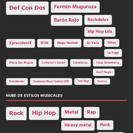
Fermin Muguruza
Def Con Dos
Barón Rojo
Rockdelux
Hip Hop Life
SFDK
Negu Gorriak
XpresidentX
DJ Yata
Sôber
La Fuga
Mario San Miguel
Collector's Series
Falsalarma
César Strawberry
Azul Y Negro
Tote King
Reincidentes
Santander Music Festival 2019
Saratoga
NUBE DE ESTILOS MUSICALES
Hip Hop
Metal
Rap
Rock
Heavy metal
Punk