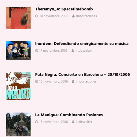
Theremyn_4: Spacetimebomb
20 noviembre, 2006
importaciones
Inordem: Defendiendo enérgicamente su música
17 noviembre, 2006
littlewalter
Pata Negra: Concierto en Barcelona – 20/10/2006
16 noviembre, 2006
importaciones
La Manigua: Combinando Pasiones
16 noviembre, 2006
littlewalter