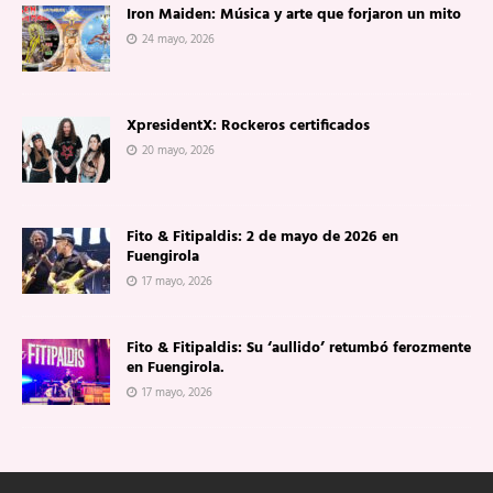
Iron Maiden: Música y arte que forjaron un mito
24 mayo, 2026
XpresidentX: Rockeros certificados
20 mayo, 2026
Fito & Fitipaldis: 2 de mayo de 2026 en
Fuengirola
17 mayo, 2026
Fito & Fitipaldis: Su ‘aullido’ retumbó ferozmente
en Fuengirola.
17 mayo, 2026