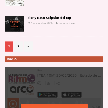
Flor y Nata: Crápulas del rap
9 noviembre, 2006
importaciones
1
2
»
Radio