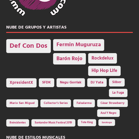
NUBE DE GRUPOS Y ARTISTAS
Fermin Muguruza
Def Con Dos
Barón Rojo
Rockdelux
Hip Hop Life
SFDK
Negu Gorriak
XpresidentX
DJ Yata
Sôber
La Fuga
Mario San Miguel
Collector's Series
Falsalarma
César Strawberry
Azul Y Negro
Tote King
Reincidentes
Santander Music Festival 2019
Saratoga
NUBE DE ESTILOS MUSICALES