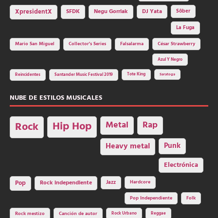
SFDK
Negu Gorriak
XpresidentX
DJ Yata
Sôber
La Fuga
Mario San Miguel
Collector's Series
Falsalarma
César Strawberry
Azul Y Negro
Tote King
Reincidentes
Santander Music Festival 2019
Saratoga
NUBE DE ESTILOS MUSICALES
Hip Hop
Metal
Rap
Rock
Heavy metal
Punk
Electrónica
Rock independiente
Jazz
Hardcore
Pop
Pop Independiente
Folk
Rock Urbano
Reggae
Rock mestizo
Canción de autor