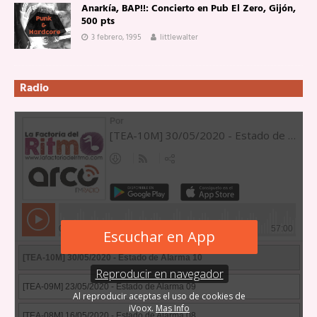
Anarkía, BAP!!: Concierto en Pub El Zero, Gijón,
500 pts
3 febrero, 1995
littlewalter
Radio