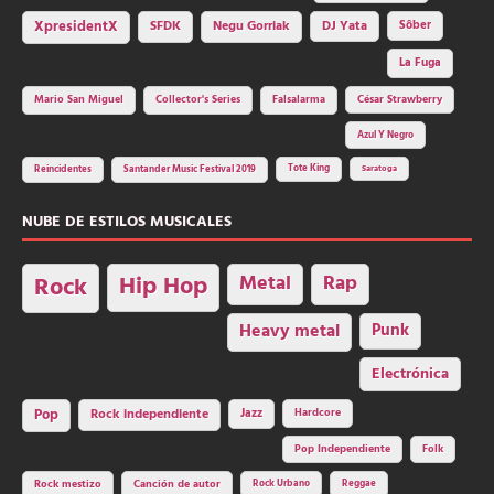
SFDK
Negu Gorriak
XpresidentX
DJ Yata
Sôber
La Fuga
Mario San Miguel
Collector's Series
Falsalarma
César Strawberry
Azul Y Negro
Tote King
Reincidentes
Santander Music Festival 2019
Saratoga
NUBE DE ESTILOS MUSICALES
Hip Hop
Metal
Rap
Rock
Heavy metal
Punk
Electrónica
Rock independiente
Jazz
Hardcore
Pop
Pop Independiente
Folk
Rock Urbano
Reggae
Rock mestizo
Canción de autor