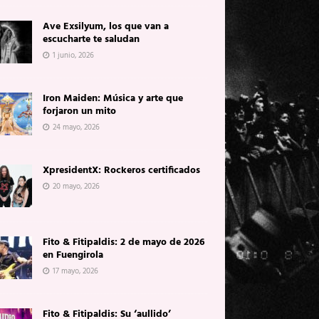
Ave Exsilyum, los que van a
escucharte te saludan
1 junio, 2026
Iron Maiden: Música y arte que
forjaron un mito
24 mayo, 2026
XpresidentX: Rockeros certificados
20 mayo, 2026
Fito & Fitipaldis: 2 de mayo de 2026
en Fuengirola
17 mayo, 2026
Fito & Fitipaldis: Su ‘aullido’