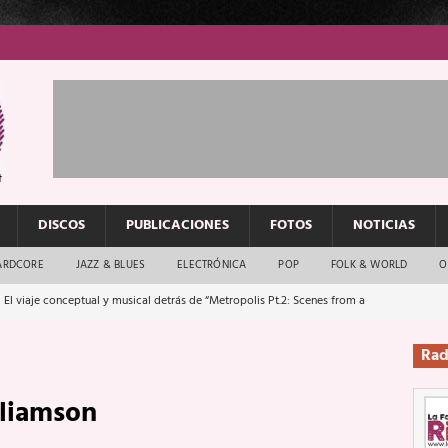
DISCOS
PUBLICACIONES
FOTOS
NOTICIAS
ARDCORE
JAZZ & BLUES
ELECTRÓNICA
POP
FOLK & WORLD
O
 El viaje conceptual y musical detrás de “Metropolis Pt.2: Scenes from a
Rad
: El rock urbano sigue en buenas manos
ENTREVISTAS
lliamson
os que van a escucharte te saludan
ENTREVISTAS
Música y arte que forjaron un mito
REPORTAJES