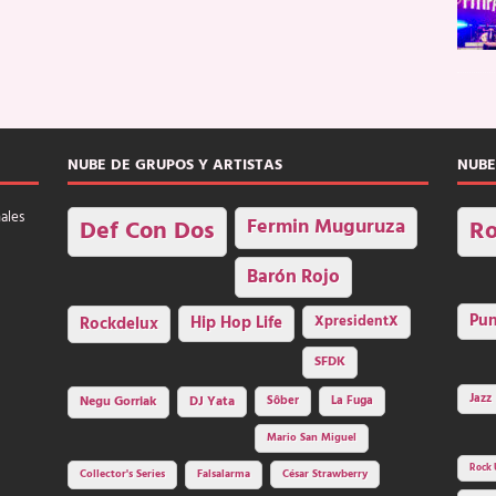
NUBE DE GRUPOS Y ARTISTAS
NUBE
nales
Fermin Muguruza
Def Con Dos
Ro
Barón Rojo
Pu
Rockdelux
Hip Hop Life
XpresidentX
SFDK
Jazz
Negu Gorriak
DJ Yata
Sôber
La Fuga
Mario San Miguel
Rock 
Collector's Series
Falsalarma
César Strawberry