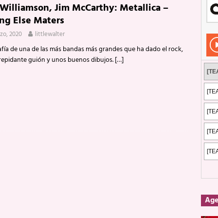
 Williamson, Jim McCarthy: Metallica –
Rockeros certificados
ENTREVISTAS
ng Else Maters
dis: 2 de mayo de 2026 en Fuengirola
FOTOS
zo, 2020
littlewalter
dis: Su ‘aullido’ retumbó ferozmente en Fuengirola.
REPORTAJES
afía de una de las más bandas más grandes que ha dado el rock,
repidante guión y unos buenos dibujos.
[…]
s: La historia de Nintendo Vol. 2
PUBLICACIONES
Ag