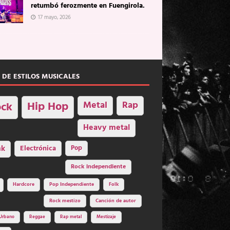
retumbó ferozmente en Fuengirola.
17 mayo, 2026
 DE ESTILOS MUSICALES
Hip Hop
Metal
Rap
ck
Heavy metal
nk
Electrónica
Pop
Rock independiente
Hardcore
Pop Independiente
Folk
Rock mestizo
Canción de autor
Urbano
Reggae
Rap metal
Mestizaje