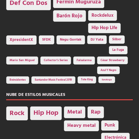
Fermin Muguruza
Def Con Dos
Barón Rojo
Rockdelux
Hip Hop Life
SFDK
Negu Gorriak
XpresidentX
DJ Yata
Sôber
La Fuga
Mario San Miguel
Collector's Series
Falsalarma
César Strawberry
Azul Y Negro
Tote King
Reincidentes
Santander Music Festival 2019
Saratoga
NUBE DE ESTILOS MUSICALES
Hip Hop
Metal
Rap
Rock
Heavy metal
Punk
Electrónica