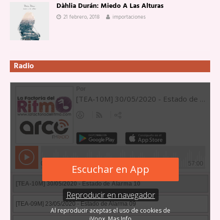
Dàhlia Durán: Miedo A Las Alturas
21 febrero, 2018
importaciones
Radio