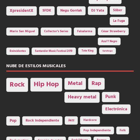
SFDK
Negu Gorriak
XpresidentX
DJ Yata
Sôber
La Fuga
Mario San Miguel
Collector's Series
Falsalarma
César Strawberry
Azul Y Negro
Tote King
Reincidentes
Santander Music Festival 2019
Saratoga
NUBE DE ESTILOS MUSICALES
Hip Hop
Metal
Rap
Rock
Heavy metal
Punk
Electrónica
Rock independiente
Jazz
Hardcore
Pop
Pop Independiente
Folk