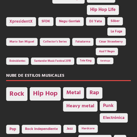
Hip Hop Life
SFDK
Negu Gorriak
XpresidentX
DJ Yata
Sôber
La Fuga
Mario San Miguel
Collector's Series
Falsalarma
César Strawberry
Azul Y Negro
Tote King
Reincidentes
Santander Music Festival 2019
Saratoga
NUBE DE ESTILOS MUSICALES
Hip Hop
Metal
Rap
Rock
Heavy metal
Punk
Electrónica
Rock independiente
Jazz
Hardcore
Pop