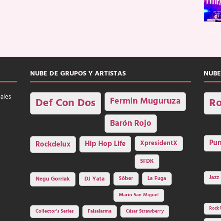
NUBE DE GRUPOS Y ARTISTAS
NUBE
nales
Fermin Muguruza
Def Con Dos
Ro
Barón Rojo
Pu
Rockdelux
Hip Hop Life
XpresidentX
SFDK
Jazz
Negu Gorriak
DJ Yata
Sôber
La Fuga
Mario San Miguel
Rock 
Collector's Series
Falsalarma
César Strawberry