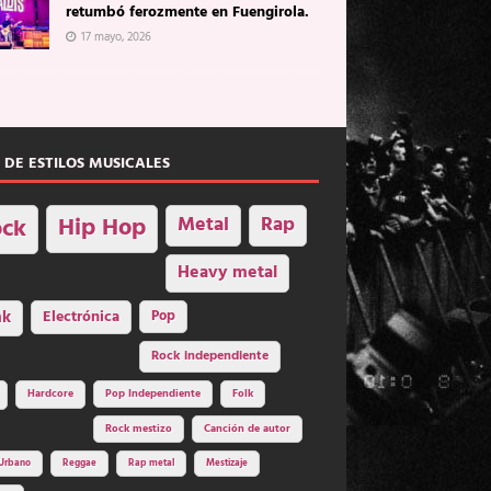
retumbó ferozmente en Fuengirola.
17 mayo, 2026
 DE ESTILOS MUSICALES
Hip Hop
Metal
Rap
ck
Heavy metal
nk
Electrónica
Pop
Rock independiente
Hardcore
Pop Independiente
Folk
Rock mestizo
Canción de autor
Urbano
Reggae
Rap metal
Mestizaje