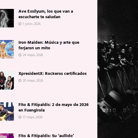
Ave Exsilyum, los que van a
escucharte te saludan
1 junio, 2026
Iron Maiden: Música y arte que
forjaron un mito
24 mayo, 2026
XpresidentX: Rockeros certificados
20 mayo, 2026
Fito & Fitipaldis: 2 de mayo de 2026
en Fuengirola
17 mayo, 2026
Fito & Fitipaldis: Su ‘aullido’