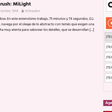
Krush: MiLight
Rockeros certificados
ENTREVISTAS
iciembre, 1998
littlewalter
dis: 2 de mayo de 2026 en Fuengirola
FOTOS
dow. En este extensísimo trabajo, 75 minutos y 74 segundos, D.J.
dis: Su ‘aullido’ retumbó ferozmente en Fuengirola.
REPORTAJES
, navega por el oleaje de lo abstracto con temás que exigen una
ha muy atenta para saborear los detalles, que se desarrollan
[…]
s: La historia de Nintendo Vol. 2
PUBLICACIONES
Ag