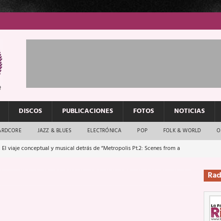
DISCOS
PUBLICACIONES
FOTOS
NOTICIAS
ARDCORE
JAZZ & BLUES
ELECTRÓNICA
POP
FOLK & WORLD
O
 El viaje conceptual y musical detrás de “Metropolis Pt.2: Scenes from a
Rad
: El rock urbano sigue en buenas manos
ENTREVISTAS
os que van a escucharte te saludan
ENTREVISTAS
Música y arte que forjaron un mito
REPORTAJES