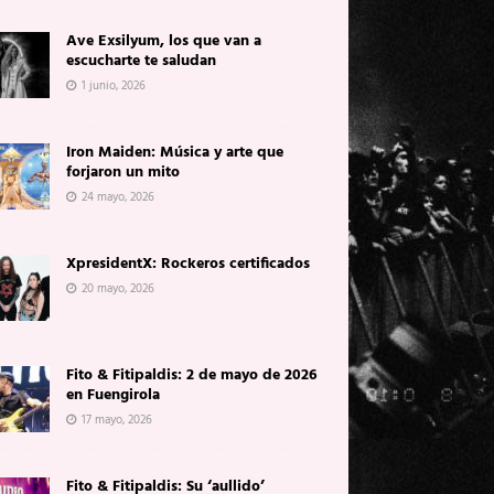
Ave Exsilyum, los que van a
escucharte te saludan
1 junio, 2026
Iron Maiden: Música y arte que
forjaron un mito
24 mayo, 2026
XpresidentX: Rockeros certificados
20 mayo, 2026
Fito & Fitipaldis: 2 de mayo de 2026
en Fuengirola
17 mayo, 2026
Fito & Fitipaldis: Su ‘aullido’