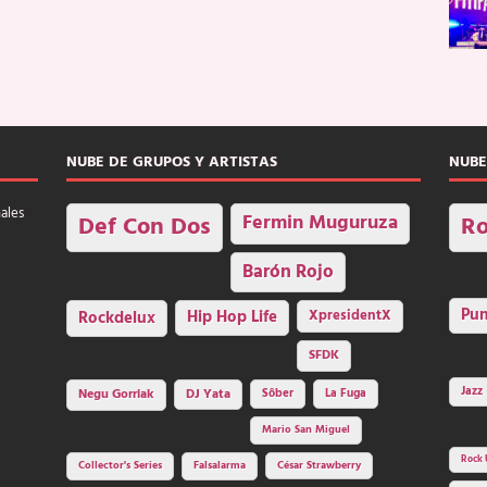
NUBE DE GRUPOS Y ARTISTAS
NUBE
nales
Fermin Muguruza
Def Con Dos
Ro
Barón Rojo
Pu
Rockdelux
Hip Hop Life
XpresidentX
SFDK
Jazz
Negu Gorriak
DJ Yata
Sôber
La Fuga
Mario San Miguel
Rock 
Collector's Series
Falsalarma
César Strawberry