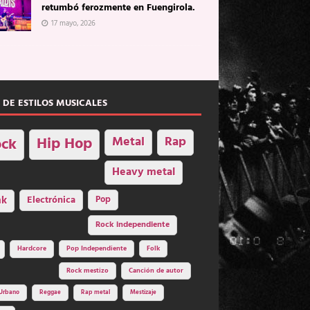
retumbó ferozmente en Fuengirola.
17 mayo, 2026
 DE ESTILOS MUSICALES
Hip Hop
Metal
Rap
ck
Heavy metal
nk
Electrónica
Pop
Rock independiente
Hardcore
Pop Independiente
Folk
Rock mestizo
Canción de autor
Urbano
Reggae
Rap metal
Mestizaje