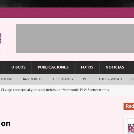
DISCOS
PUBLICACIONES
FOTOS
NOTICIAS
ARDCORE
JAZZ & BLUES
ELECTRÓNICA
POP
FOLK & WORLD
O
 El viaje conceptual y musical detrás de “Metropolis Pt.2: Scenes from a
Rad
: El rock urbano sigue en buenas manos
ENTREVISTAS
ion
os que van a escucharte te saludan
ENTREVISTAS
Música y arte que forjaron un mito
REPORTAJES