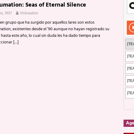
umation: Seas of Eternal Silence
Rockeros certificados
ENTREVISTAS
lio, 1997
littlewalter
dis: 2 de mayo de 2026 en Fuengirola
FOTOS
en grupo que ha surgido por aquellos lares son estos
dis: Su ‘aullido’ retumbó ferozmente en Fuengirola.
REPORTAJES
ation, existentes desde el ’90 aunque no hayan registrado su
hasta este año, lo cual sin duda les ha dado tiempo para
s: La historia de Nintendo Vol. 2
PUBLICACIONES
ccionar
[…]
Ag