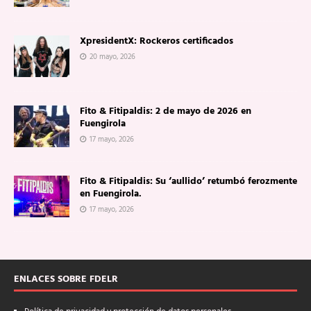
XpresidentX: Rockeros certificados
20 mayo, 2026
Fito & Fitipaldis: 2 de mayo de 2026 en
Fuengirola
17 mayo, 2026
Fito & Fitipaldis: Su ‘aullido’ retumbó ferozmente
en Fuengirola.
17 mayo, 2026
ENLACES SOBRE FDELR