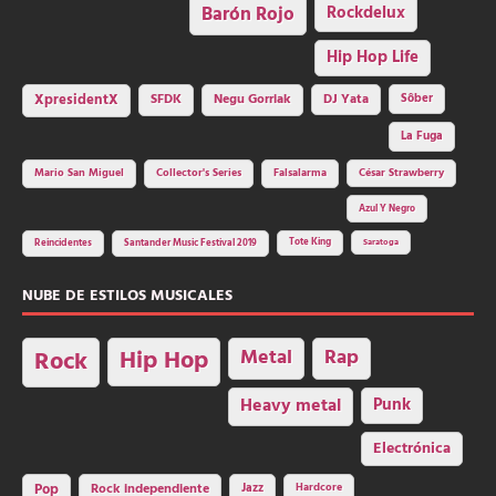
Barón Rojo
Rockdelux
Hip Hop Life
SFDK
Negu Gorriak
XpresidentX
DJ Yata
Sôber
La Fuga
Mario San Miguel
Collector's Series
Falsalarma
César Strawberry
Azul Y Negro
Tote King
Reincidentes
Santander Music Festival 2019
Saratoga
NUBE DE ESTILOS MUSICALES
Hip Hop
Metal
Rap
Rock
Heavy metal
Punk
Electrónica
Rock independiente
Jazz
Hardcore
Pop