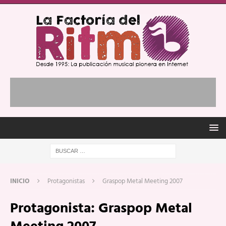
INICIO
Protagonistas
Graspop Metal Meeting 2007
Protagonista:
Graspop Metal