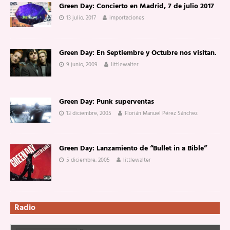
Green Day: Concierto en Madrid, 7 de julio 2017
13 julio, 2017
importaciones
Green Day: En Septiembre y Octubre nos visitan.
9 junio, 2009
littlewalter
Green Day: Punk superventas
13 diciembre, 2005
Florián Manuel Pérez Sánchez
Green Day: Lanzamiento de “Bullet in a Bible”
5 diciembre, 2005
littlewalter
Radio