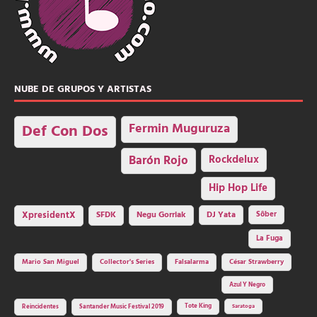
NUBE DE GRUPOS Y ARTISTAS
Fermin Muguruza
Def Con Dos
Barón Rojo
Rockdelux
Hip Hop Life
SFDK
Negu Gorriak
XpresidentX
DJ Yata
Sôber
La Fuga
Mario San Miguel
Collector's Series
Falsalarma
César Strawberry
Azul Y Negro
Tote King
Reincidentes
Santander Music Festival 2019
Saratoga