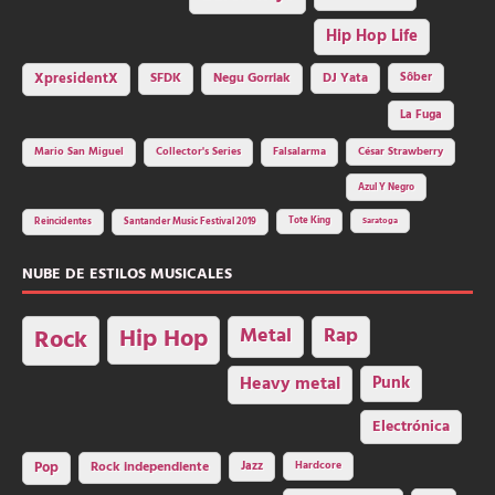
Hip Hop Life
SFDK
Negu Gorriak
XpresidentX
DJ Yata
Sôber
La Fuga
Mario San Miguel
Collector's Series
Falsalarma
César Strawberry
Azul Y Negro
Tote King
Reincidentes
Santander Music Festival 2019
Saratoga
NUBE DE ESTILOS MUSICALES
Hip Hop
Metal
Rap
Rock
Heavy metal
Punk
Electrónica
Rock independiente
Jazz
Hardcore
Pop