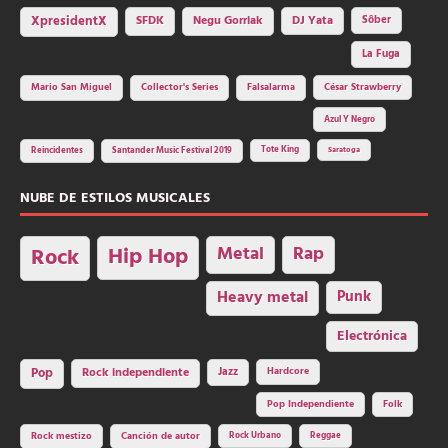
SFDK
Negu Gorriak
XpresidentX
DJ Yata
Sôber
La Fuga
Mario San Miguel
Collector's Series
Falsalarma
César Strawberry
Azul Y Negro
Tote King
Reincidentes
Santander Music Festival 2019
Saratoga
NUBE DE ESTILOS MUSICALES
Hip Hop
Metal
Rap
Rock
Heavy metal
Punk
Electrónica
Rock independiente
Jazz
Hardcore
Pop
Pop Independiente
Folk
Rock Urbano
Reggae
Rock mestizo
Canción de autor