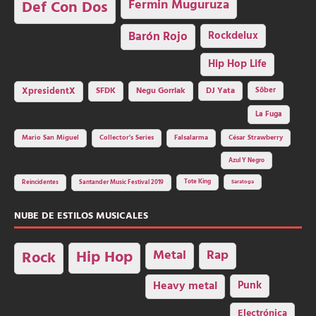
Fermin Muguruza
Def Con Dos
Barón Rojo
Rockdelux
Hip Hop Life
SFDK
Negu Gorriak
XpresidentX
DJ Yata
Sôber
La Fuga
Mario San Miguel
Collector's Series
Falsalarma
César Strawberry
Azul Y Negro
Tote King
Reincidentes
Santander Music Festival 2019
Saratoga
NUBE DE ESTILOS MUSICALES
Hip Hop
Metal
Rap
Rock
Heavy metal
Punk
Electrónica