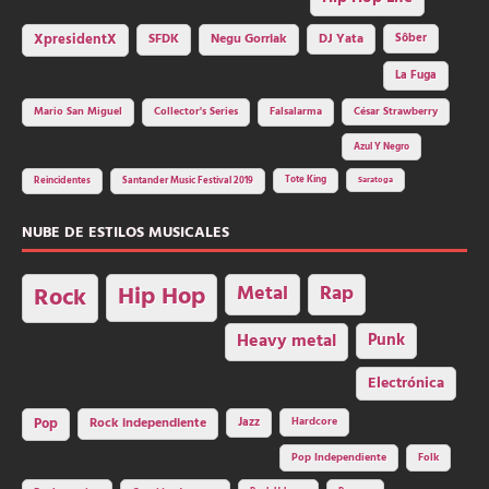
SFDK
Negu Gorriak
XpresidentX
DJ Yata
Sôber
La Fuga
Mario San Miguel
Collector's Series
Falsalarma
César Strawberry
Azul Y Negro
Tote King
Reincidentes
Santander Music Festival 2019
Saratoga
NUBE DE ESTILOS MUSICALES
Hip Hop
Metal
Rap
Rock
Heavy metal
Punk
Electrónica
Rock independiente
Jazz
Hardcore
Pop
Pop Independiente
Folk