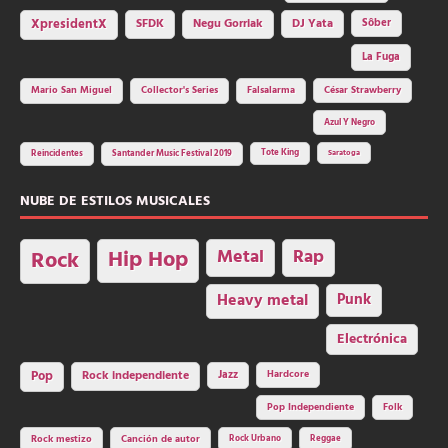
SFDK
Negu Gorriak
XpresidentX
DJ Yata
Sôber
La Fuga
Mario San Miguel
Collector's Series
Falsalarma
César Strawberry
Azul Y Negro
Tote King
Reincidentes
Santander Music Festival 2019
Saratoga
NUBE DE ESTILOS MUSICALES
Hip Hop
Metal
Rap
Rock
Heavy metal
Punk
Electrónica
Rock independiente
Jazz
Hardcore
Pop
Pop Independiente
Folk
Rock Urbano
Reggae
Rock mestizo
Canción de autor