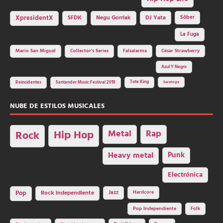
SFDK
Negu Gorriak
XpresidentX
DJ Yata
Sôber
La Fuga
Mario San Miguel
Collector's Series
Falsalarma
César Strawberry
Azul Y Negro
Tote King
Reincidentes
Santander Music Festival 2019
Saratoga
NUBE DE ESTILOS MUSICALES
Hip Hop
Metal
Rap
Rock
Heavy metal
Punk
Electrónica
Rock independiente
Jazz
Hardcore
Pop
Pop Independiente
Folk