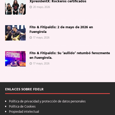
XpresidentX: Rockeros certificados
20 mayo, 2026
Fito & Fitipaldis: 2 de mayo de 2026 en
Fuengirola
17 mayo, 2026
Fito & Fitipaldis: Su ‘aullido’ retumbó ferozmente
en Fuengirola.
17 mayo, 2026
ENLACES SOBRE FDELR
Política de privacidad y protección de datos personales
Política de Cookies
Propiedad intelectual