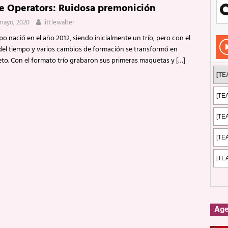
e Operators: Ruidosa premonición
Rockeros certificados
ENTREVISTAS
mayo, 2020
littlewalter
dis: 2 de mayo de 2026 en Fuengirola
FOTOS
po nació en el año 2012, siendo inicialmente un trío, pero con el
dis: Su ‘aullido’ retumbó ferozmente en Fuengirola.
REPORTAJES
del tiempo y varios cambios de formación se transformó en
eto. Con el formato trío grabaron sus primeras maquetas y
[…]
s: La historia de Nintendo Vol. 2
PUBLICACIONES
Ag