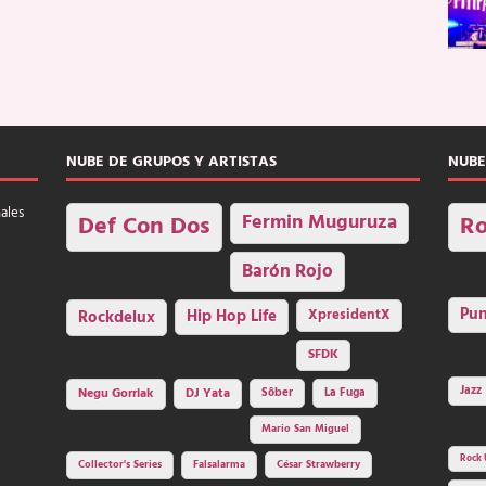
NUBE DE GRUPOS Y ARTISTAS
NUBE
nales
Fermin Muguruza
Def Con Dos
Ro
Barón Rojo
Pu
Rockdelux
Hip Hop Life
XpresidentX
SFDK
Jazz
Negu Gorriak
DJ Yata
Sôber
La Fuga
Mario San Miguel
Rock 
Collector's Series
Falsalarma
César Strawberry