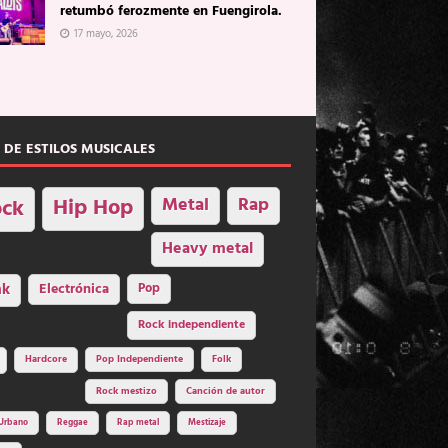
retumbó ferozmente en Fuengirola.
17 mayo, 2026
 DE ESTILOS MUSICALES
Hip Hop
Metal
Rap
ck
Heavy metal
nk
Electrónica
Pop
Rock independiente
Hardcore
Pop Independiente
Folk
Rock mestizo
Canción de autor
Urbano
Reggae
Rap metal
Mestizaje