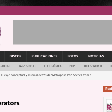
DISCOS
PUBLICACIONES
FOTOS
NOTICIAS
ARDCORE
JAZZ & BLUES
ELECTRÓNICA
POP
FOLK & WORLD
O
 El viaje conceptual y musical detrás de “Metropolis Pt.2: Scenes from a
Rad
: El rock urbano sigue en buenas manos
ENTREVISTAS
rators
os que van a escucharte te saludan
ENTREVISTAS
Música y arte que forjaron un mito
REPORTAJES