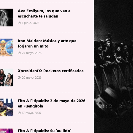
Ave Exsilyum, los que van a
escucharte te saludan
1 junio, 2026
Iron Maiden: Música y arte que
forjaron un mito
24 mayo, 2026
XpresidentX: Rockeros certificados
20 mayo, 2026
Fito & Fitipaldis: 2 de mayo de 2026
en Fuengirola
17 mayo, 2026
Fito & Fitipaldis: Su ‘aullido’