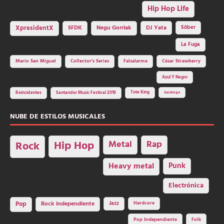
Hip Hop Life
SFDK
Negu Gorriak
XpresidentX
DJ Yata
Sôber
La Fuga
Mario San Miguel
Collector's Series
Falsalarma
César Strawberry
Azul Y Negro
Tote King
Reincidentes
Santander Music Festival 2019
Saratoga
NUBE DE ESTILOS MUSICALES
Hip Hop
Metal
Rap
Rock
Heavy metal
Punk
Electrónica
Rock independiente
Jazz
Hardcore
Pop
Pop Independiente
Folk