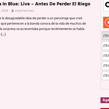
a In Blue: Live – Antes De Perder El Riego
Rockeros certificados
ENTREVISTAS
o, 2004
importaciones
dis: 2 de mayo de 2026 en Fuengirola
FOTOS
 la desagradable idea de perder a un personaje que creó
dis: Su ‘aullido’ retumbó ferozmente en Fuengirola.
REPORTAJES
 que pertenecen a la banda sonora de la vida de muchos de
 la sorpresa se acrecentaba porque reciéntemente se había
s: La historia de Nintendo Vol. 2
PUBLICACIONES
o
[…]
Ag