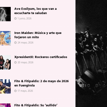
Ave Exsilyum, los que van a
escucharte te saludan
1 junio, 2026
Iron Maiden: Música y arte que
forjaron un mito
24 mayo, 2026
XpresidentX: Rockeros certificados
20 mayo, 2026
Fito & Fitipaldis: 2 de mayo de 2026
en Fuengirola
17 mayo, 2026
Fito & Fitipaldis: Su ‘aullido’