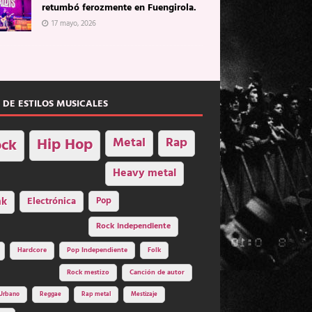
retumbó ferozmente en Fuengirola.
17 mayo, 2026
 DE ESTILOS MUSICALES
Hip Hop
Metal
Rap
ck
Heavy metal
nk
Electrónica
Pop
Rock independiente
Hardcore
Pop Independiente
Folk
Rock mestizo
Canción de autor
Urbano
Reggae
Rap metal
Mestizaje