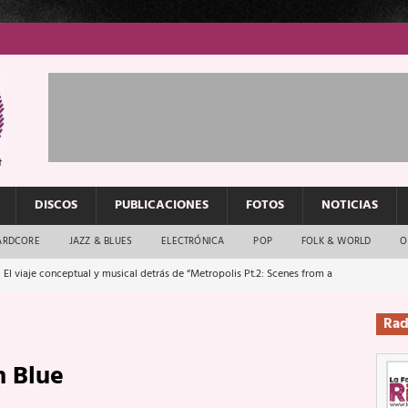
DISCOS
PUBLICACIONES
FOTOS
NOTICIAS
ARDCORE
JAZZ & BLUES
ELECTRÓNICA
POP
FOLK & WORLD
O
 El viaje conceptual y musical detrás de “Metropolis Pt.2: Scenes from a
Rad
: El rock urbano sigue en buenas manos
ENTREVISTAS
n Blue
os que van a escucharte te saludan
ENTREVISTAS
Música y arte que forjaron un mito
REPORTAJES