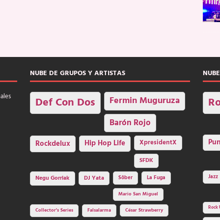
NUBE DE GRUPOS Y ARTISTAS
NUBE
nales
Fermin Muguruza
Def Con Dos
Ro
Barón Rojo
Pu
Rockdelux
Hip Hop Life
XpresidentX
SFDK
Jazz
Negu Gorriak
DJ Yata
Sôber
La Fuga
Mario San Miguel
Rock 
Collector's Series
Falsalarma
César Strawberry