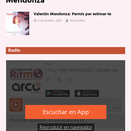
Mendonza
Valentin Mendonza: Permís per estimar-te
6 diciembre, 2001
littlewalter
Radio