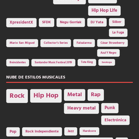
Hip Hop Life
SFDK
Negu Gorriak
XpresidentX
DJ Yata
Sôber
La Fuga
Mario San Miguel
Collector's Series
Falsalarma
César Strawberry
Azul Y Negro
Tote King
Reincidentes
Santander Music Festival 2019
Saratoga
NUBE DE ESTILOS MUSICALES
Hip Hop
Metal
Rap
Rock
Heavy metal
Punk
Electrónica
Rock independiente
Jazz
Hardcore
Pop