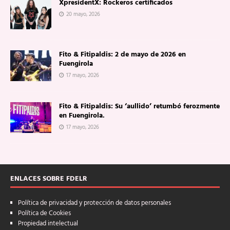
XpresidentX: Rockeros certificados
20 mayo, 2026
Fito & Fitipaldis: 2 de mayo de 2026 en
Fuengirola
17 mayo, 2026
Fito & Fitipaldis: Su ‘aullido’ retumbó ferozmente
en Fuengirola.
17 mayo, 2026
ENLACES SOBRE FDELR
Política de privacidad y protección de datos personales
Política de Cookies
Propiedad intelectual