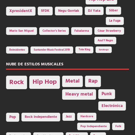
SFDK
Negu Gorriak
XpresidentX
DJ Yata
Sôber
La Fuga
Mario San Miguel
Collector's Series
Falsalarma
César Strawberry
Azul Y Negro
Tote King
Reincidentes
Santander Music Festival 2019
Saratoga
NUBE DE ESTILOS MUSICALES
Hip Hop
Metal
Rap
Rock
Heavy metal
Punk
Electrónica
Rock independiente
Jazz
Hardcore
Pop
Pop Independiente
Folk