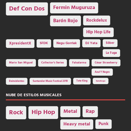
Fermin Muguruza
Def Con Dos
Barón Rojo
Rockdelux
Hip Hop Life
SFDK
Negu Gorriak
XpresidentX
DJ Yata
Sôber
La Fuga
Mario San Miguel
Collector's Series
Falsalarma
César Strawberry
Azul Y Negro
Tote King
Reincidentes
Santander Music Festival 2019
Saratoga
NUBE DE ESTILOS MUSICALES
Hip Hop
Metal
Rap
Rock
Heavy metal
Punk