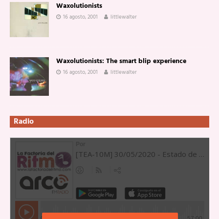
Waxolutionists
16 agosto, 2001
littlewalter
Waxolutionists: The smart blip experience
16 agosto, 2001
littlewalter
Radio