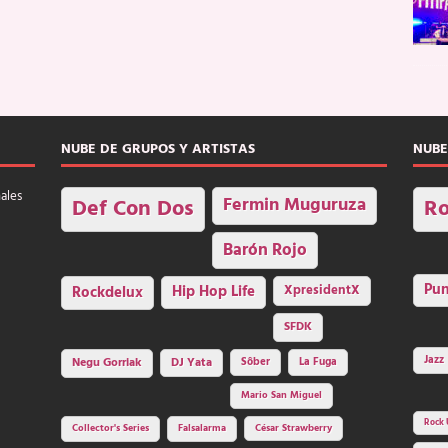
NUBE DE GRUPOS Y ARTISTAS
NUBE
nales
Fermin Muguruza
Def Con Dos
Ro
Barón Rojo
Pu
Rockdelux
Hip Hop Life
XpresidentX
SFDK
Jazz
Negu Gorriak
DJ Yata
Sôber
La Fuga
Mario San Miguel
Rock 
Collector's Series
Falsalarma
César Strawberry