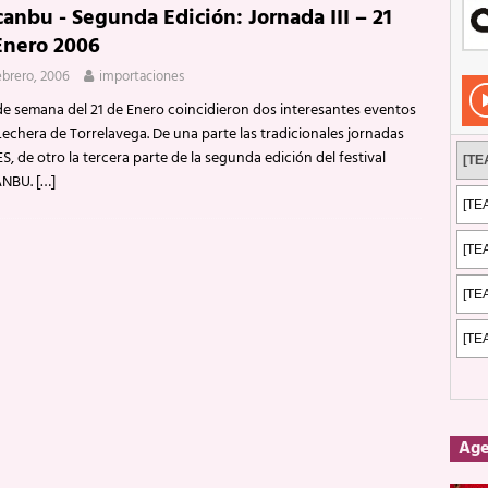
anbu - Segunda Edición: Jornada III – 21
Rockeros certificados
ENTREVISTAS
Enero 2006
dis: 2 de mayo de 2026 en Fuengirola
FOTOS
febrero, 2006
importaciones
dis: Su ‘aullido’ retumbó ferozmente en Fuengirola.
REPORTAJES
 de semana del 21 de Enero coincidieron dos interesantes eventos
Lechera de Torrelavega. De una parte las tradicionales jornadas
s: La historia de Nintendo Vol. 2
PUBLICACIONES
, de otro la tercera parte de la segunda edición del festival
NBU.
[…]
Ag