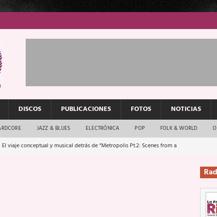
DISCOS
PUBLICACIONES
FOTOS
NOTICIAS
ARDCORE
JAZZ & BLUES
ELECTRÓNICA
POP
FOLK & WORLD
O
 El viaje conceptual y musical detrás de “Metropolis Pt.2: Scenes from a
Rad
: El rock urbano sigue en buenas manos
ENTREVISTAS
os que van a escucharte te saludan
ENTREVISTAS
Música y arte que forjaron un mito
REPORTAJES