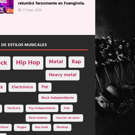
retumbó ferozmente en Fuengirola.
17 mayo, 2026
 DE ESTILOS MUSICALES
Hip Hop
Metal
Rap
ck
Heavy metal
nk
Electrónica
Pop
Rock independiente
Hardcore
Pop Independiente
Folk
Rock mestizo
Canción de autor
Urbano
Reggae
Rap metal
Mestizaje