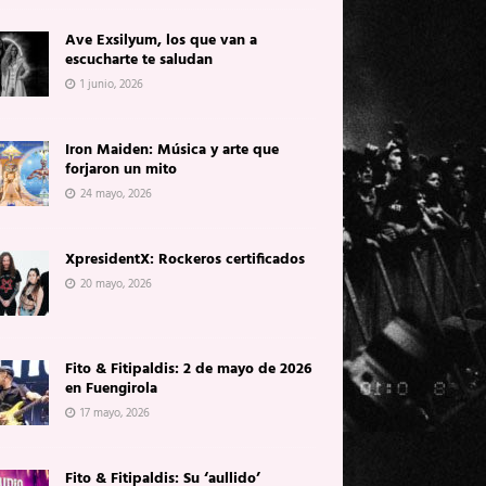
Ave Exsilyum, los que van a
escucharte te saludan
1 junio, 2026
Iron Maiden: Música y arte que
forjaron un mito
24 mayo, 2026
XpresidentX: Rockeros certificados
20 mayo, 2026
Fito & Fitipaldis: 2 de mayo de 2026
en Fuengirola
17 mayo, 2026
Fito & Fitipaldis: Su ‘aullido’